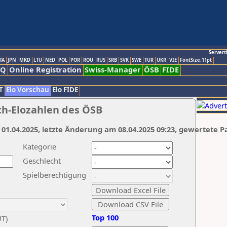
Servert
TA
JPN
MKD
LTU
NED
POL
POR
ROU
RUS
SRB
SVK
SWE
TUR
UKR
VIE
FontSize:11pt
AQ
Online Registration
Swiss-Manager
ÖSB
FIDE
T
Elo Vorschau
Elo FIDE
ch-Elozahlen des ÖSB
 01.04.2025, letzte Änderung am 08.04.2025 09:23, gewertete P
Kategorie
Geschlecht
Spielberechtigung
Top 100
UT)