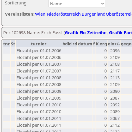
Sortierung
Vereinslisten:
Wien
Niederösterreich
Burgenland
Oberösterrei
Pnr:102698 Name: Erich Fassl (
Grafik Elo-Zeitreihe
,
Grafik Part
tnr
St
turnier
bdld
rd
datum
f
K
erg
elo+/-
gegn
Elozahl per 01.01.2006
0
2096
Elozahl per 01.07.2006
0
2109
Elozahl per 01.01.2007
0
2108
Elozahl per 01.07.2007
0
2117
Elozahl per 01.01.2008
0
2113
Elozahl per 01.07.2008
0
2109
Elozahl per 01.01.2009
0
2090
Elozahl per 01.07.2009
0
2087
Elozahl per 01.01.2010
0
2092
Elozahl per 01.07.2010
0
2089
Elozahl per 01.01.2011
0
2067
Elozahl per 01.07.2011
0
2112
Elozahl per 01.01.2012
0
2132