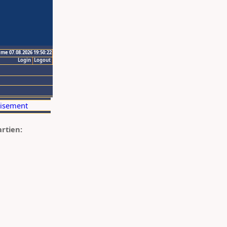
ime 07.08.2026 19:50:22
Login
Logout
artien: