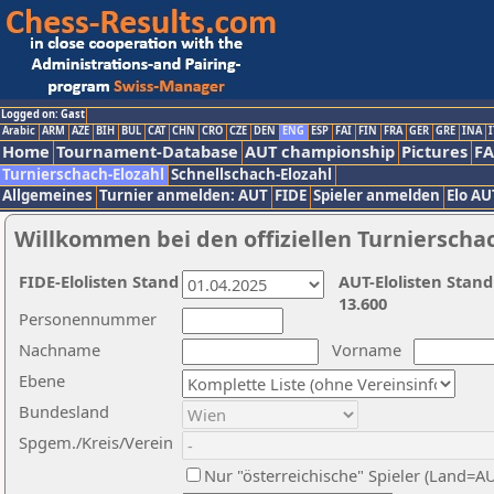
Logged on: Gast
Arabic
ARM
AZE
BIH
BUL
CAT
CHN
CRO
CZE
DEN
ENG
ESP
FAI
FIN
FRA
GER
GRE
INA
I
Home
Tournament-Database
AUT championship
Pictures
F
Turnierschach-Elozahl
Schnellschach-Elozahl
Allgemeines
Turnier anmelden: AUT
FIDE
Spieler anmelden
Elo AU
Willkommen bei den offiziellen Turnierscha
FIDE-Elolisten Stand
AUT-Elolisten Stand
13.600
Personennummer
Nachname
Vorname
Ebene
Bundesland
Spgem./Kreis/Verein
Nur "österreichische" Spieler (Land=A