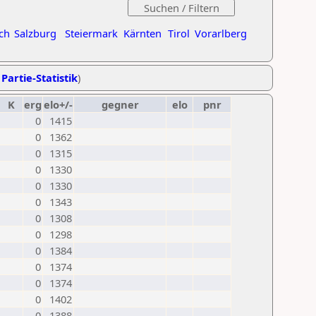
ch
Salzburg
Steiermark
Kärnten
Tirol
Vorarlberg
 Partie-Statistik
)
K
erg
elo+/-
gegner
elo
pnr
0
1415
0
1362
0
1315
0
1330
0
1330
0
1343
0
1308
0
1298
0
1384
0
1374
0
1374
0
1402
0
1388