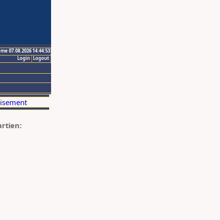
ime 07.08.2026 14:44:53
Login
Logout
artien: