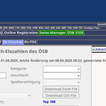
Servert
TA
JPN
MKD
LTU
NED
POL
POR
ROU
RUS
SRB
SVK
SWE
TUR
UKR
VIE
FontSize:11pt
AQ
Online Registration
Swiss-Manager
ÖSB
FIDE
T
Elo Vorschau
Elo FIDE
ch-Elozahlen des ÖSB
 01.04.2025, letzte Änderung am 08.04.2025 09:23, gewertete P
Kategorie
Geschlecht
Spielberechtigung
Top 100
UT)