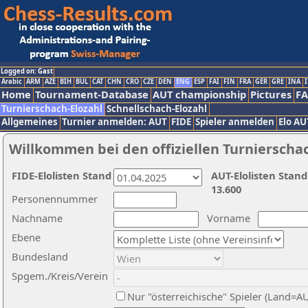
Logged on: Gast
Arabic
ARM
AZE
BIH
BUL
CAT
CHN
CRO
CZE
DEN
ENG
ESP
FAI
FIN
FRA
GER
GRE
INA
I
Home
Tournament-Database
AUT championship
Pictures
F
Turnierschach-Elozahl
Schnellschach-Elozahl
Allgemeines
Turnier anmelden: AUT
FIDE
Spieler anmelden
Elo AU
Willkommen bei den offiziellen Turnierscha
FIDE-Elolisten Stand
AUT-Elolisten Stand
13.600
Personennummer
Nachname
Vorname
Ebene
Bundesland
Spgem./Kreis/Verein
Nur "österreichische" Spieler (Land=A