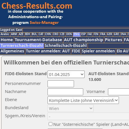
Logged on: Gast
Arabic
ARM
AZE
BIH
BUL
CAT
CHN
CRO
CZE
DEN
ENG
ESP
FAI
FIN
FRA
GER
GRE
INA
I
Home
Tournament-Database
AUT championship
Pictures
F
Turnierschach-Elozahl
Schnellschach-Elozahl
Allgemeines
Turnier anmelden: AUT
FIDE
Spieler anmelden
Elo AU
Willkommen bei den offiziellen Turnierscha
FIDE-Elolisten Stand
AUT-Elolisten Stand
13.600
Personennummer
Nachname
Vorname
Ebene
Bundesland
Spgem./Kreis/Verein
Nur "österreichische" Spieler (Land=A