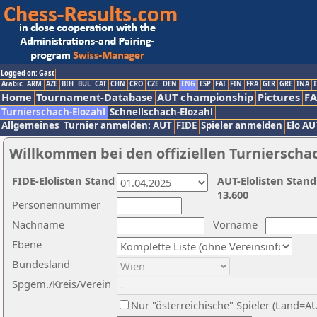
Logged on: Gast
Arabic
ARM
AZE
BIH
BUL
CAT
CHN
CRO
CZE
DEN
ENG
ESP
FAI
FIN
FRA
GER
GRE
INA
I
Home
Tournament-Database
AUT championship
Pictures
F
Turnierschach-Elozahl
Schnellschach-Elozahl
Allgemeines
Turnier anmelden: AUT
FIDE
Spieler anmelden
Elo AU
Willkommen bei den offiziellen Turnierscha
FIDE-Elolisten Stand
AUT-Elolisten Stand
13.600
Personennummer
Nachname
Vorname
Ebene
Bundesland
Spgem./Kreis/Verein
Nur "österreichische" Spieler (Land=A