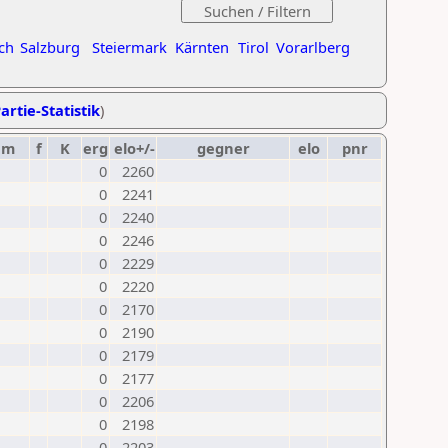
ch
Salzburg
Steiermark
Kärnten
Tirol
Vorarlberg
artie-Statistik
)
um
f
K
erg
elo+/-
gegner
elo
pnr
0
2260
0
2241
0
2240
0
2246
0
2229
0
2220
0
2170
0
2190
0
2179
0
2177
0
2206
0
2198
0
2203