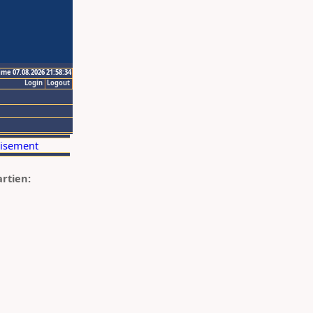
ime 07.08.2026 21:58:34
Login
Logout
artien: