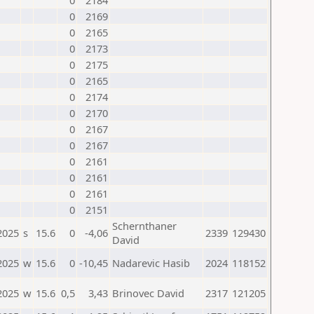
0
2184
0
2169
0
2165
0
2173
0
2175
0
2165
0
2174
0
2170
0
2167
0
2167
0
2161
0
2161
0
2161
0
2151
Schernthaner
2025
s
15.6
0
-4,06
2339
129430
David
2025
w
15.6
0
-10,45
Nadarevic Hasib
2024
118152
2025
w
15.6
0,5
3,43
Brinovec David
2317
121205