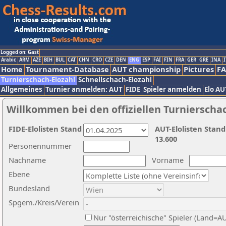
Logged on: Gast
Arabic
ARM
AZE
BIH
BUL
CAT
CHN
CRO
CZE
DEN
ENG
ESP
FAI
FIN
FRA
GER
GRE
INA
I
Home
Tournament-Database
AUT championship
Pictures
F
Turnierschach-Elozahl
Schnellschach-Elozahl
Allgemeines
Turnier anmelden: AUT
FIDE
Spieler anmelden
Elo AU
Willkommen bei den offiziellen Turnierscha
FIDE-Elolisten Stand
AUT-Elolisten Stand
13.600
Personennummer
Nachname
Vorname
Ebene
Bundesland
Spgem./Kreis/Verein
Nur "österreichische" Spieler (Land=A