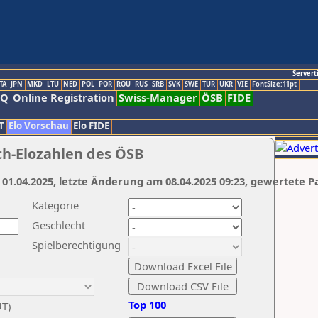
Servert
TA
JPN
MKD
LTU
NED
POL
POR
ROU
RUS
SRB
SVK
SWE
TUR
UKR
VIE
FontSize:11pt
AQ
Online Registration
Swiss-Manager
ÖSB
FIDE
T
Elo Vorschau
Elo FIDE
ch-Elozahlen des ÖSB
 01.04.2025, letzte Änderung am 08.04.2025 09:23, gewertete P
Kategorie
Geschlecht
Spielberechtigung
Top 100
UT)