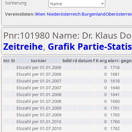
Sortierung
Vereinslisten:
Wien
Niederösterreich
Burgenland
Oberösterrei
Pnr:101980 Name: Dr. Klaus D
Zeitreihe
,
Grafik Partie-Statis
tnr
St
turnier
bdld
rd
datum
f
K
erg
elo+/-
gegn
Elozahl per 01.01.2006
0
1716
Elozahl per 01.07.2006
0
1681
Elozahl per 01.01.2007
0
1618
Elozahl per 01.07.2007
0
1640
Elozahl per 01.01.2008
0
1641
Elozahl per 01.07.2008
0
1660
Elozahl per 01.01.2009
0
1761
Elozahl per 01.07.2009
0
1765
Elozahl per 01.01.2010
0
1760
Elozahl per 01.07.2010
0
1762