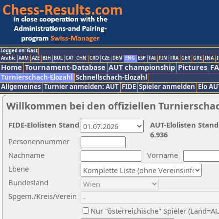
Logged on: Gast
Arabic
ARM
AZE
BIH
BUL
CAT
CHN
CRO
CZE
DEN
ENG
ESP
FAI
FIN
FRA
GER
GRE
INA
I
Home
Tournament-Database
AUT championship
Pictures
F
Turnierschach-Elozahl
Schnellschach-Elozahl
Allgemeines
Turnier anmelden: AUT
FIDE
Spieler anmelden
Elo AU
Willkommen bei den offiziellen Turnierscha
FIDE-Elolisten Stand
AUT-Elolisten Stand
6.936
Personennummer
Nachname
Vorname
Ebene
Bundesland
Spgem./Kreis/Verein
Nur "österreichische" Spieler (Land=A