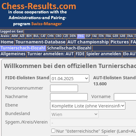
Logged on: Gast
Arabic
ARM
AZE
BIH
BUL
CAT
CHN
CRO
CZE
DEN
ENG
ESP
FAI
FIN
FRA
GER
GRE
INA
I
Home
Tournament-Database
AUT championship
Pictures
F
Turnierschach-Elozahl
Schnellschach-Elozahl
Allgemeines
Turnier anmelden: AUT
FIDE
Spieler anmelden
Elo AU
Willkommen bei den offiziellen Turnierscha
FIDE-Elolisten Stand
AUT-Elolisten Stand
13.600
Personennummer
Nachname
Vorname
Ebene
Bundesland
Spgem./Kreis/Verein
Nur "österreichische" Spieler (Land=A