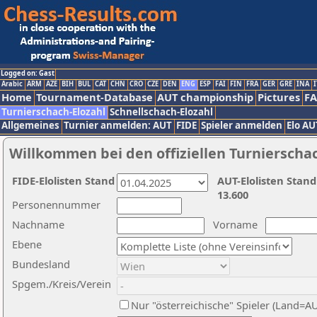
Logged on: Gast
Arabic
ARM
AZE
BIH
BUL
CAT
CHN
CRO
CZE
DEN
ENG
ESP
FAI
FIN
FRA
GER
GRE
INA
I
Home
Tournament-Database
AUT championship
Pictures
F
Turnierschach-Elozahl
Schnellschach-Elozahl
Allgemeines
Turnier anmelden: AUT
FIDE
Spieler anmelden
Elo AU
Willkommen bei den offiziellen Turnierscha
FIDE-Elolisten Stand
AUT-Elolisten Stand
13.600
Personennummer
Nachname
Vorname
Ebene
Bundesland
Spgem./Kreis/Verein
Nur "österreichische" Spieler (Land=A