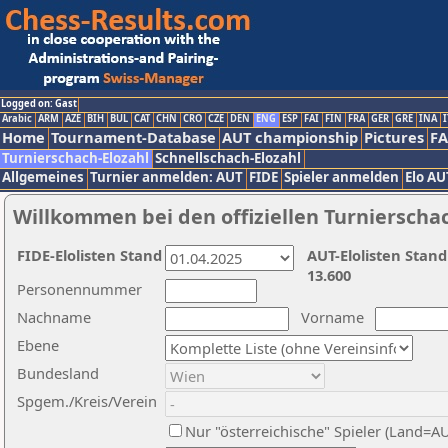
Logged on: Gast
Arabic
ARM
AZE
BIH
BUL
CAT
CHN
CRO
CZE
DEN
ENG
ESP
FAI
FIN
FRA
GER
GRE
INA
I
Home
Tournament-Database
AUT championship
Pictures
F
Turnierschach-Elozahl
Schnellschach-Elozahl
Allgemeines
Turnier anmelden: AUT
FIDE
Spieler anmelden
Elo AU
Willkommen bei den offiziellen Turnierscha
FIDE-Elolisten Stand
AUT-Elolisten Stand
13.600
Personennummer
Nachname
Vorname
Ebene
Bundesland
Spgem./Kreis/Verein
Nur "österreichische" Spieler (Land=A