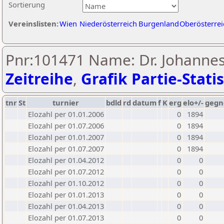
Sortierung
Vereinslisten:
Wien
Niederösterreich
Burgenland
Oberösterrei
Pnr:101471 Name: Dr. Johanne
Zeitreihe
,
Grafik Partie-Statis
tnr
St
turnier
bdld
rd
datum
f
K
erg
elo+/-
gegn
Elozahl per 01.01.2006
0
1894
Elozahl per 01.07.2006
0
1894
Elozahl per 01.01.2007
0
1894
Elozahl per 01.07.2007
0
1894
Elozahl per 01.04.2012
0
0
Elozahl per 01.07.2012
0
0
Elozahl per 01.10.2012
0
0
Elozahl per 01.01.2013
0
0
Elozahl per 01.04.2013
0
0
Elozahl per 01.07.2013
0
0