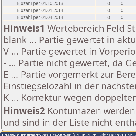
Elozahl per 01.10.2013
0
0
Elozahl per 01.01.2014
0
0
Elozahl per 01.04.2014
0
0
Hinweis1
Wertebereich Feld St 
blank ... Partie gewertet in akt
V ... Partie gewertet in Vorperi
- ... Partie nicht gewertet, da 
E ... Partie vorgemerkt zur Be
Einstiegselozahl in der nächst
K ... Korrektur wegen doppelt
Hinweis2
Kontumazen werden g
und sind in der Liste nicht enth
Chess-Tournament-Results-Server
© 2006-2026 Heinz Herzog
, CMS-