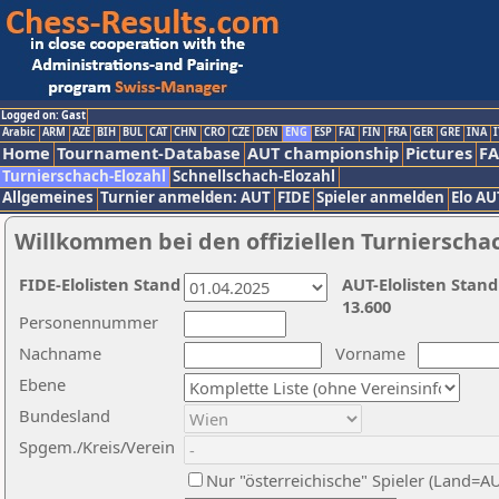
Logged on: Gast
Arabic
ARM
AZE
BIH
BUL
CAT
CHN
CRO
CZE
DEN
ENG
ESP
FAI
FIN
FRA
GER
GRE
INA
I
Home
Tournament-Database
AUT championship
Pictures
F
Turnierschach-Elozahl
Schnellschach-Elozahl
Allgemeines
Turnier anmelden: AUT
FIDE
Spieler anmelden
Elo AU
Willkommen bei den offiziellen Turnierscha
FIDE-Elolisten Stand
AUT-Elolisten Stand
13.600
Personennummer
Nachname
Vorname
Ebene
Bundesland
Spgem./Kreis/Verein
Nur "österreichische" Spieler (Land=A