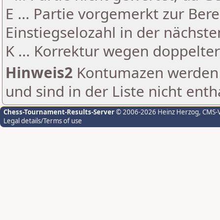
E ... Partie vorgemerkt zur Be
Einstiegselozahl in der nächst
K ... Korrektur wegen doppelt
Hinweis2
Kontumazen werden g
und sind in der Liste nicht enth
Chess-Tournament-Results-Server
© 2006-2026 Heinz Herzog
, CMS-
Legal details/Terms of use