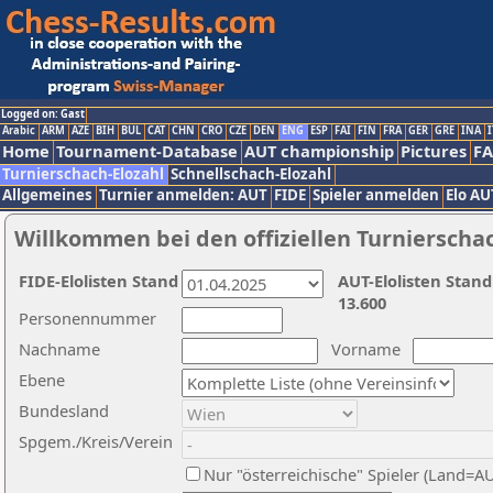
Logged on: Gast
Arabic
ARM
AZE
BIH
BUL
CAT
CHN
CRO
CZE
DEN
ENG
ESP
FAI
FIN
FRA
GER
GRE
INA
I
Home
Tournament-Database
AUT championship
Pictures
F
Turnierschach-Elozahl
Schnellschach-Elozahl
Allgemeines
Turnier anmelden: AUT
FIDE
Spieler anmelden
Elo AU
Willkommen bei den offiziellen Turnierscha
FIDE-Elolisten Stand
AUT-Elolisten Stand
13.600
Personennummer
Nachname
Vorname
Ebene
Bundesland
Spgem./Kreis/Verein
Nur "österreichische" Spieler (Land=A