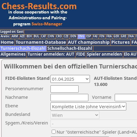
Logged on: Gast
Arabic
ARM
AZE
BIH
BUL
CAT
CHN
CRO
CZE
DEN
ENG
ESP
FAI
FIN
FRA
GER
GRE
INA
I
Home
Tournament-Database
AUT championship
Pictures
F
Turnierschach-Elozahl
Schnellschach-Elozahl
Allgemeines
Turnier anmelden: AUT
FIDE
Spieler anmelden
Elo AU
Willkommen bei den offiziellen Turnierscha
FIDE-Elolisten Stand
AUT-Elolisten Stand
13.600
Personennummer
Nachname
Vorname
Ebene
Bundesland
Spgem./Kreis/Verein
Nur "österreichische" Spieler (Land=A