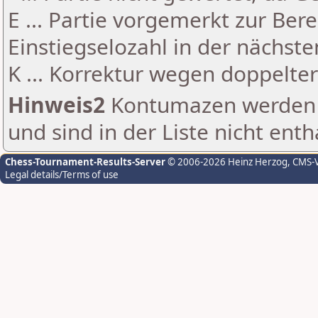
E ... Partie vorgemerkt zur Be
Einstiegselozahl in der nächst
K ... Korrektur wegen doppelt
Hinweis2
Kontumazen werden g
und sind in der Liste nicht enth
Chess-Tournament-Results-Server
© 2006-2026 Heinz Herzog
, CMS-
Legal details/Terms of use