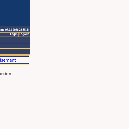
ime 07.08.2026 22:55:31
Login
Logout
artien: