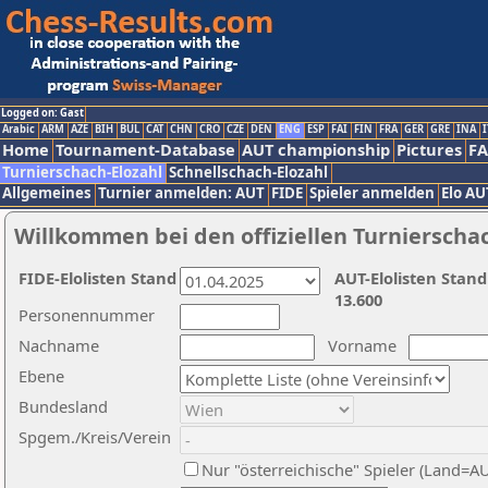
Logged on: Gast
Arabic
ARM
AZE
BIH
BUL
CAT
CHN
CRO
CZE
DEN
ENG
ESP
FAI
FIN
FRA
GER
GRE
INA
I
Home
Tournament-Database
AUT championship
Pictures
F
Turnierschach-Elozahl
Schnellschach-Elozahl
Allgemeines
Turnier anmelden: AUT
FIDE
Spieler anmelden
Elo AU
Willkommen bei den offiziellen Turnierscha
FIDE-Elolisten Stand
AUT-Elolisten Stand
13.600
Personennummer
Nachname
Vorname
Ebene
Bundesland
Spgem./Kreis/Verein
Nur "österreichische" Spieler (Land=A