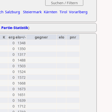
ch
Salzburg
Steiermark
Kärnten
Tirol
Vorarlberg
 Partie-Statistik
)
K
erg
elo+/-
gegner
elo
pnr
0
1348
0
1350
0
1317
0
1488
0
1503
0
1524
0
1572
0
1668
0
1673
0
1651
0
1639
0
1712
0
1719