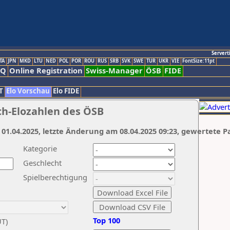
Servert
TA
JPN
MKD
LTU
NED
POL
POR
ROU
RUS
SRB
SVK
SWE
TUR
UKR
VIE
FontSize:11pt
AQ
Online Registration
Swiss-Manager
ÖSB
FIDE
T
Elo Vorschau
Elo FIDE
ch-Elozahlen des ÖSB
 01.04.2025, letzte Änderung am 08.04.2025 09:23, gewertete P
Kategorie
Geschlecht
Spielberechtigung
Top 100
UT)