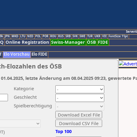
Servert
TA
JPN
MKD
LTU
NED
POL
POR
ROU
RUS
SRB
SVK
SWE
TUR
UKR
VIE
FontSize:11pt
AQ
Online Registration
Swiss-Manager
ÖSB
FIDE
T
Elo Vorschau
Elo FIDE
ch-Elozahlen des ÖSB
 01.04.2025, letzte Änderung am 08.04.2025 09:23, gewertete P
Kategorie
Geschlecht
Spielberechtigung
Top 100
UT)