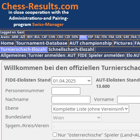
Logged on: Gast
Arabic
ARM
AZE
BIH
BUL
CAT
CHN
CRO
CZE
DEN
ENG
ESP
FAI
FIN
FRA
GER
GRE
INA
I
Home
Tournament-Database
AUT championship
Pictures
F
Turnierschach-Elozahl
Schnellschach-Elozahl
Allgemeines
Turnier anmelden: AUT
FIDE
Spieler anmelden
Elo AU
Willkommen bei den offiziellen Turnierscha
FIDE-Elolisten Stand
AUT-Elolisten Stand
13.600
Personennummer
Nachname
Vorname
Ebene
Bundesland
Spgem./Kreis/Verein
Nur "österreichische" Spieler (Land=A