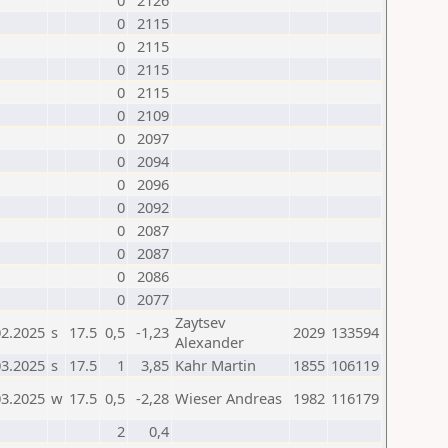
0
2126
0
2115
0
2115
0
2115
0
2115
0
2109
0
2097
0
2094
0
2096
0
2092
0
2087
0
2087
0
2086
0
2077
Zaytsev
02.2025
s
17.5
0,5
-1,23
2029
133594
Alexander
03.2025
s
17.5
1
3,85
Kahr Martin
1855
106119
03.2025
w
17.5
0,5
-2,28
Wieser Andreas
1982
116179
2
0,4