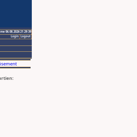
ime 06.08.2026 21:29:39
Login
Logout
artien: