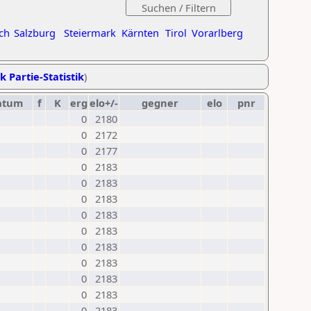
ch
Salzburg
Steiermark
Kärnten
Tirol
Vorarlberg
k Partie-Statistik
)
atum
f
K
erg
elo+/-
gegner
elo
pnr
0
2180
0
2172
0
2177
0
2183
0
2183
0
2183
0
2183
0
2183
0
2183
0
2183
0
2183
0
2183
0
2183