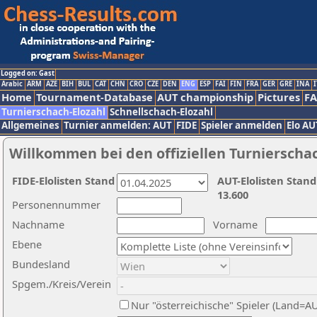
Logged on: Gast
Arabic
ARM
AZE
BIH
BUL
CAT
CHN
CRO
CZE
DEN
ENG
ESP
FAI
FIN
FRA
GER
GRE
INA
I
Home
Tournament-Database
AUT championship
Pictures
F
Turnierschach-Elozahl
Schnellschach-Elozahl
Allgemeines
Turnier anmelden: AUT
FIDE
Spieler anmelden
Elo AU
Willkommen bei den offiziellen Turnierscha
FIDE-Elolisten Stand
AUT-Elolisten Stand
13.600
Personennummer
Nachname
Vorname
Ebene
Bundesland
Spgem./Kreis/Verein
Nur "österreichische" Spieler (Land=A