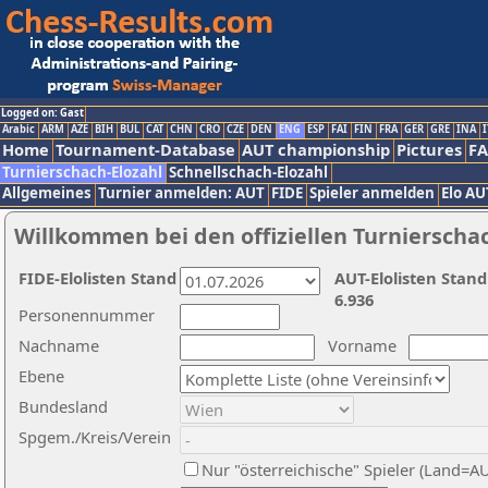
Logged on: Gast
Arabic
ARM
AZE
BIH
BUL
CAT
CHN
CRO
CZE
DEN
ENG
ESP
FAI
FIN
FRA
GER
GRE
INA
I
Home
Tournament-Database
AUT championship
Pictures
F
Turnierschach-Elozahl
Schnellschach-Elozahl
Allgemeines
Turnier anmelden: AUT
FIDE
Spieler anmelden
Elo AU
Willkommen bei den offiziellen Turnierscha
FIDE-Elolisten Stand
AUT-Elolisten Stand
6.936
Personennummer
Nachname
Vorname
Ebene
Bundesland
Spgem./Kreis/Verein
Nur "österreichische" Spieler (Land=A