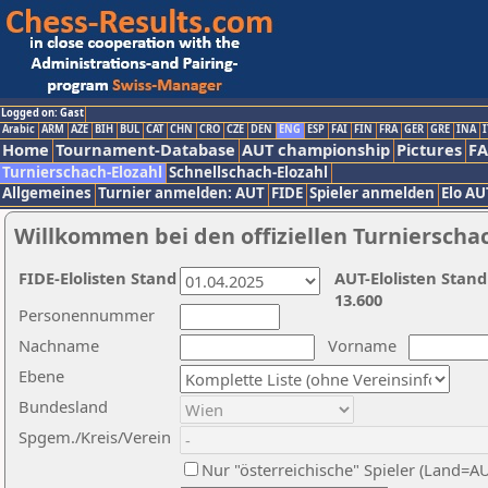
Logged on: Gast
Arabic
ARM
AZE
BIH
BUL
CAT
CHN
CRO
CZE
DEN
ENG
ESP
FAI
FIN
FRA
GER
GRE
INA
I
Home
Tournament-Database
AUT championship
Pictures
F
Turnierschach-Elozahl
Schnellschach-Elozahl
Allgemeines
Turnier anmelden: AUT
FIDE
Spieler anmelden
Elo AU
Willkommen bei den offiziellen Turnierscha
FIDE-Elolisten Stand
AUT-Elolisten Stand
13.600
Personennummer
Nachname
Vorname
Ebene
Bundesland
Spgem./Kreis/Verein
Nur "österreichische" Spieler (Land=A