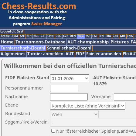
Logged on: Gast
Arabic
ARM
AZE
BIH
BUL
CAT
CHN
CRO
CZE
DEN
ENG
ESP
FAI
FIN
FRA
GER
GRE
INA
I
Home
Tournament-Database
AUT championship
Pictures
F
Turnierschach-Elozahl
Schnellschach-Elozahl
Allgemeines
Turnier anmelden: AUT
FIDE
Spieler anmelden
Elo AU
Willkommen bei den offiziellen Turnierscha
FIDE-Elolisten Stand
AUT-Elolisten Stand
10.879
Personennummer
Nachname
Vorname
Ebene
Bundesland
Spgem./Kreis/Verein
Nur "österreichische" Spieler (Land=A