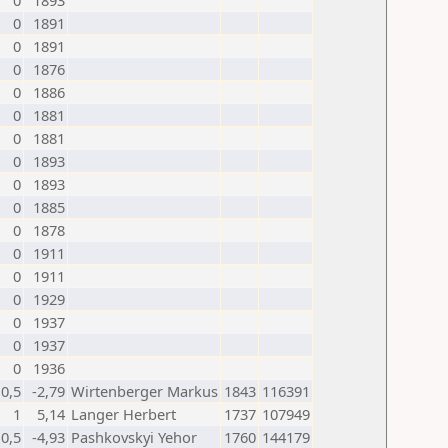
0
1893
0
1891
0
1891
0
1876
0
1886
0
1881
0
1881
0
1893
0
1893
0
1885
0
1878
0
1911
0
1911
0
1929
0
1937
0
1937
0
1936
0,5
-2,79
Wirtenberger Markus
1843
116391
1
5,14
Langer Herbert
1737
107949
0,5
-4,93
Pashkovskyi Yehor
1760
144179