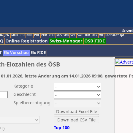
Servert
TA
JPN
MKD
LTU
NED
POL
POR
ROU
RUS
SRB
SVK
SWE
TUR
UKR
VIE
FontSize:11pt
AQ
Online Registration
Swiss-Manager
ÖSB
FIDE
T
Elo Vorschau
Elo FIDE
ch-Elozahlen des ÖSB
 01.01.2026, letzte Änderung am 14.01.2026 09:08, gewertete P
Kategorie
Geschlecht
Spielberechtigung
Top 100
UT)