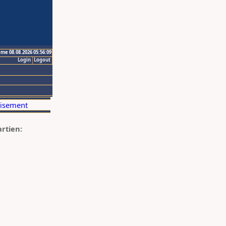
ime 08.08.2026 05:56:09
Login
Logout
artien: