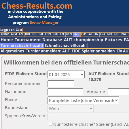
Logged on: Gast
Arabic
ARM
AZE
BIH
BUL
CAT
CHN
CRO
CZE
DEN
ENG
ESP
FAI
FIN
FRA
GER
GRE
INA
I
Home
Tournament-Database
AUT championship
Pictures
F
Turnierschach-Elozahl
Schnellschach-Elozahl
Allgemeines
Turnier anmelden: AUT
FIDE
Spieler anmelden
Elo AU
Willkommen bei den offiziellen Turnierscha
FIDE-Elolisten Stand
AUT-Elolisten Stand
10.879
Personennummer
Nachname
Vorname
Ebene
Bundesland
Spgem./Kreis/Verein
Nur "österreichische" Spieler (Land=A