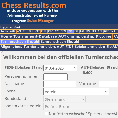
Logged on: Gast
Arabic
ARM
AZE
BIH
BUL
CAT
CHN
CRO
CZE
DEN
ENG
ESP
FAI
FIN
FRA
GER
GRE
INA
I
Home
Tournament-Database
AUT championship
Pictures
F
Turnierschach-Elozahl
Schnellschach-Elozahl
Allgemeines
Turnier anmelden: AUT
FIDE
Spieler anmelden
Elo AU
Willkommen bei den offiziellen Turnierscha
FIDE-Elolisten Stand
AUT-Elolisten Stand
13.600
Personennummer
Nachname
Vorname
Ebene
Bundesland
Spgem./Kreis/Verein
Nur "österreichische" Spieler (Land=A