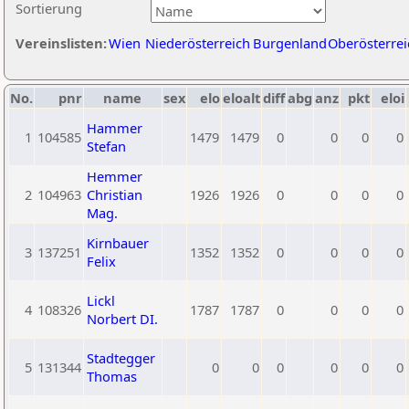
Sortierung
Vereinslisten:
Wien
Niederösterreich
Burgenland
Oberösterrei
No.
pnr
name
sex
elo
eloalt
diff
abg
anz
pkt
eloi
Hammer
1
104585
1479
1479
0
0
0
0
Stefan
Hemmer
2
104963
Christian
1926
1926
0
0
0
0
Mag.
Kirnbauer
3
137251
1352
1352
0
0
0
0
Felix
Lickl
4
108326
1787
1787
0
0
0
0
Norbert DI.
Stadtegger
5
131344
0
0
0
0
0
0
Thomas