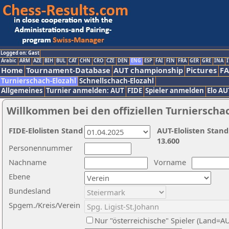
Logged on: Gast
Arabic
ARM
AZE
BIH
BUL
CAT
CHN
CRO
CZE
DEN
ENG
ESP
FAI
FIN
FRA
GER
GRE
INA
I
Home
Tournament-Database
AUT championship
Pictures
F
Turnierschach-Elozahl
Schnellschach-Elozahl
Allgemeines
Turnier anmelden: AUT
FIDE
Spieler anmelden
Elo AU
Willkommen bei den offiziellen Turnierscha
FIDE-Elolisten Stand
AUT-Elolisten Stand
13.600
Personennummer
Nachname
Vorname
Ebene
Bundesland
Spgem./Kreis/Verein
Nur "österreichische" Spieler (Land=A