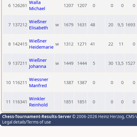
Walla
6
126261
1207
1207
0
0
0
0
Michael
Wießner
7
137212
w
1679
1631
48
20
9,5
1693
Elisabeth
Wießner
8
142415
w
1312
1271
41
22
11
0
Heidemarie
Wießner
9
137211
w
1449
1444
5
30
13,5
1527
Johanna
Wiessner
10
116211
1387
1387
0
0
0
0
Manfred
Winkler
11
116341
1851
1851
0
0
0
0
Reinhold
Chess-Tournament-Results-Server
© 2006-2026 Heinz Herzog
, CMS-
Legal details/Terms of use