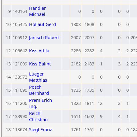
Handler
9
140164
0
0
0
0
0
Michael
10
105425
Hollauf Gerd
1808
1808
0
0
0
11
105912
Janisch Robert
2007
2007
0
0
0
20
12
106642
Kiss Attila
2286
2282
4
2
2
22
13
121009
Kiss Balint
2182
2183
-1
3
2
22
Lueger
14
138972
0
0
0
0
0
Matthias
Posch
15
111090
1735
1735
0
0
0
Bernhard
Prem Erich
16
111206
1823
1811
12
2
1
Ing.
Reichl
17
133990
1611
1602
9
4
1
Christian
18
113674
Siegl Franz
1761
1761
0
0
0
18