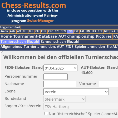
Logged on: Gast
Arabic
ARM
AZE
BIH
BUL
CAT
CHN
CRO
CZE
DEN
ENG
ESP
FAI
FIN
FRA
GER
GRE
INA
I
Home
Tournament-Database
AUT championship
Pictures
F
Turnierschach-Elozahl
Schnellschach-Elozahl
Allgemeines
Turnier anmelden: AUT
FIDE
Spieler anmelden
Elo AU
Willkommen bei den offiziellen Turnierscha
FIDE-Elolisten Stand
AUT-Elolisten Stand
13.600
Personennummer
Nachname
Vorname
Ebene
Bundesland
Spgem./Kreis/Verein
Nur "österreichische" Spieler (Land=A