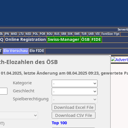
Servert
TA
JPN
MKD
LTU
NED
POL
POR
ROU
RUS
SRB
SVK
SWE
TUR
UKR
VIE
FontSize:11pt
AQ
Online Registration
Swiss-Manager
ÖSB
FIDE
T
Elo Vorschau
Elo FIDE
ch-Elozahlen des ÖSB
 01.04.2025, letzte Änderung am 08.04.2025 09:23, gewertete P
Kategorie
Geschlecht
Spielberechtigung
Top 100
UT)