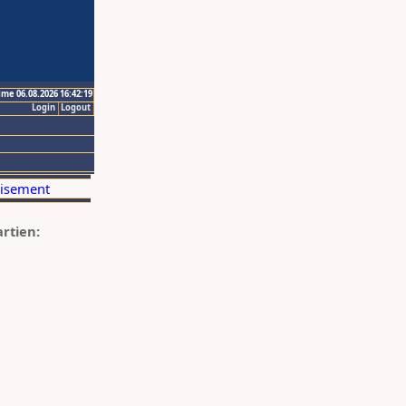
ime 06.08.2026 16:42:19
Login
Logout
artien: