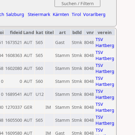
ch
Salzburg
Steiermark
Kärnten
Tirol
Vorarlberg
oi
fideid
Land
kat
titel
art
bdld
vnr
verein
TSV
51
1673521
AUT
S65
Gast
Stmk
8048
Hartberg
TSV
34
1608363
AUT
S65
Stamm
Stmk
8048
Hartberg
TSV
68
1602080
AUT
S60
Stamm
Stmk
8048
Hartberg
TSV
0
0
AUT
S60
Stamm
Stmk
8048
Hartberg
TSV
0
1689541
AUT
U12
Stamm
Stmk
8048
Hartberg
TSV
30
1270337
GER
IM
Stamm
Stmk
8048
Hartberg
TSV
48
1605500
AUT
S65
Stamm
Stmk
8048
Hartberg
TSV
44
1609580
AUT
IM
Gast
Stmk
8048