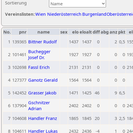
Sortierung
Vereinslisten:
Wien
Niederösterreich
Burgenland
Oberösterrei
No.
pnr
name
sex
elo
eloalt
diff
abg
anz
pkt
el
1
139365
Bittner Rudolf
1437
1437
0
2
0,5
15
Buchegger
2
101461
1927
1927
0
0
0
19
Josef Dr.
3
102698
Fassl Erich
2131
2131
0
0
0
21
4
127377
Ganotz Gerald
1564
1564
0
0
0
5
142452
Grasser Jakob
1471
1425
46
9
6,5
Gschnitzer
6
137904
2402
2402
0
0
0
24
Adrian
7
104608
Handler Franz
1865
1845
20
3
2,5
18
8
104611
Handler Lukas
2432
2436
-4
1
0
24