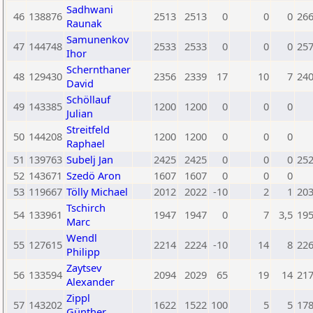
Sadhwani
46
138876
2513
2513
0
0
0
26
Raunak
Samunenkov
47
144748
2533
2533
0
0
0
25
Ihor
Schernthaner
48
129430
2356
2339
17
10
7
24
David
Schöllauf
49
143385
1200
1200
0
0
0
Julian
Streitfeld
50
144208
1200
1200
0
0
0
Raphael
51
139763
Subelj Jan
2425
2425
0
0
0
25
52
143671
Szedö Aron
1607
1607
0
0
0
53
119667
Tölly Michael
2012
2022
-10
2
1
20
Tschirch
54
133961
1947
1947
0
7
3,5
19
Marc
Wendl
55
127615
2214
2224
-10
14
8
22
Philipp
Zaytsev
56
133594
2094
2029
65
19
14
21
Alexander
Zippl
57
143202
1622
1522
100
5
5
17
Günther