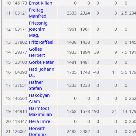
10
146173
Ernst Kilian
0
0
0
0
0
Freitag
11
103121
2333
2324
9
3
2,5
23
Manfred
Friessnig
12
103171
Joachim
1961
1961
0
0
0
Mag.
13
137802
Fritz Raffael
1438
1438
0
0
0
14
Gölles
14
129377
1933
1894
39
9
7,5
19
Herbert
15
133100
Gorke Peter
1481
1481
0
0
0
Hadl Johann
16
104390
1705
1748
-43
11
5,5
17
DI.
Hafner
17
137651
1233
1233
0
0
0
Stefan
Hakobyan
18
146564
0
0
0
0
0
26
Aram
Harmtodt
19
144914
1768
1578
190
21
14
17
Maximilian
20
118447
Hera Imre
0
0
0
0
0
25
Horvath
21
126061
2482
2482
0
0
0
25
Dominik