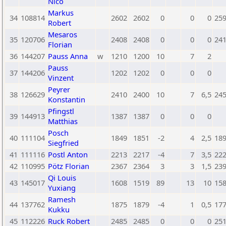
Nico
Markus
34
108814
2602
2602
0
0
0
25
Robert
Mesaros
35
120706
2408
2408
0
0
0
24
Florian
36
144207
Pauss Anna
w
1210
1200
10
7
2
Pauss
37
144206
1202
1202
0
0
0
Vinzent
Peyrer
38
126629
2410
2400
10
7
6,5
24
Konstantin
Pfingstl
39
144913
1387
1387
0
0
0
Matthias
Posch
40
111104
1849
1851
-2
4
2,5
18
Siegfried
41
111116
Postl Anton
2213
2217
-4
7
3,5
22
42
110995
Pötz Florian
2367
2364
3
3
1,5
23
Qi Louis
43
145017
1608
1519
89
13
10
15
Yuxiang
Ramesh
44
137762
1875
1879
-4
1
0,5
17
Kukku
45
112226
Ruck Robert
2485
2485
0
0
0
25