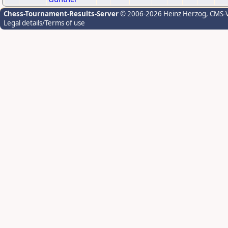
Chess-Tournament-Results-Server
© 2006-2026 Heinz Herzog
, CMS-
Legal details/Terms of use