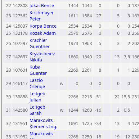
22
142808
Jokai Bence
1444
1444
0
0
0
18
Kirchmayer
23
127562
1611
1584
27
5
3
16
Peter
24
125837
Korpa Bence
2534
2534
0
0
0
25
25
132178
Kozak Adam
2576
2576
0
0
0
25
Krachler
26
107297
1973
1968
5
3
2
20
Guenther
Kryvosheiev
27
142637
1660
1640
20
13
7,5
16
Nikita
Kuba
28
107631
2269
2261
8
1
1
22
Guenter
Laszlo
29
146117
w
0
0
0
0
0
Csenge
Leitgeb
30
133858
2266
2215
51
22
15,5
23
Julian
Leitgeb
31
142580
w
1244
1260
-16
2
0,5
Sarah
Marakovits
32
131951
1691
1725
-34
13
4
17
Klemens Ing.
Marakovits
33
131952
2268
2250
18
19
12
23