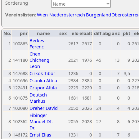
Sortierung
Vereinslisten:
Wien
Niederösterreich
Burgenland
Oberösterrei
No.
pnr
name
sex
elo
eloalt
diff
abg
anz
pkt
el
Berkes
1
100865
2617
2617
0
0
0
26
Ferenc
Chen
2
141180
Chicheng
2021
1976
45
13
9
20
Leon
3
147688
Cirkos Tibor
1236
0
0
7
3,5
4
101696
Csonka Attila
2384
2384
0
0
0
22
5
122491
Czupor Attila
2229
2229
0
0
0
21
Deutsch
6
101875
1681
1681
0
0
0
Markus
7
102080
Dreher David
2050
2026
24
4
4
20
Eibinger
8
102362
Manuel DI.
2055
2028
27
8
6
20
Dr.
9
146172
Ernst Elias
1331
0
0
7
6