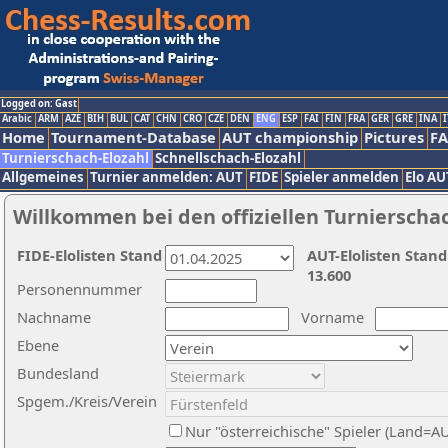
Logged on: Gast
Arabic
ARM
AZE
BIH
BUL
CAT
CHN
CRO
CZE
DEN
ENG
ESP
FAI
FIN
FRA
GER
GRE
INA
I
Home
Tournament-Database
AUT championship
Pictures
F
Turnierschach-Elozahl
Schnellschach-Elozahl
Allgemeines
Turnier anmelden: AUT
FIDE
Spieler anmelden
Elo AU
Willkommen bei den offiziellen Turnierscha
FIDE-Elolisten Stand
AUT-Elolisten Stand
13.600
Personennummer
Nachname
Vorname
Ebene
Bundesland
Spgem./Kreis/Verein
Nur "österreichische" Spieler (Land=A