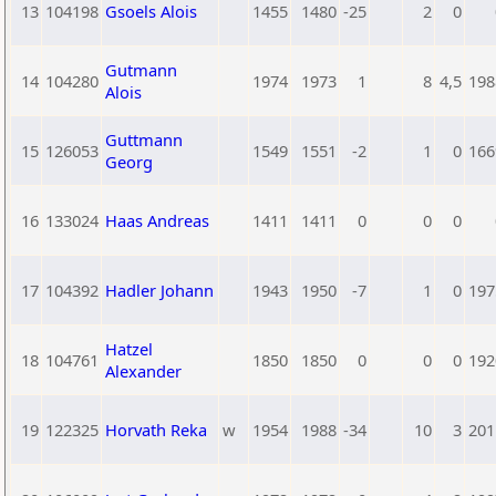
13
104198
Gsoels Alois
1455
1480
-25
2
0
Gutmann
14
104280
1974
1973
1
8
4,5
198
Alois
Guttmann
15
126053
1549
1551
-2
1
0
166
Georg
16
133024
Haas Andreas
1411
1411
0
0
0
17
104392
Hadler Johann
1943
1950
-7
1
0
197
Hatzel
18
104761
1850
1850
0
0
0
192
Alexander
19
122325
Horvath Reka
w
1954
1988
-34
10
3
201