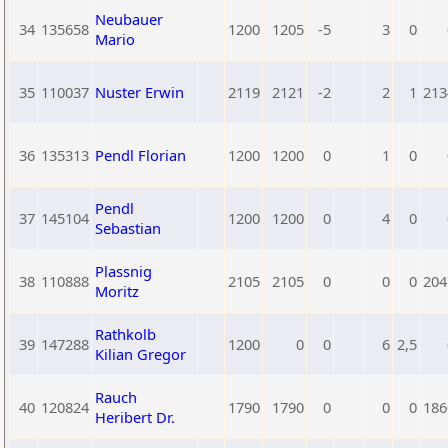
Neubauer
34
135658
1200
1205
-5
3
0
Mario
35
110037
Nuster Erwin
2119
2121
-2
2
1
213
36
135313
Pendl Florian
1200
1200
0
1
0
Pendl
37
145104
1200
1200
0
4
0
Sebastian
Plassnig
38
110888
2105
2105
0
0
0
204
Moritz
Rathkolb
39
147288
1200
0
0
6
2,5
Kilian Gregor
Rauch
40
120824
1790
1790
0
0
0
186
Heribert Dr.