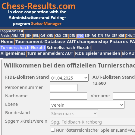
Logged on: Gast
Arabic
ARM
AZE
BIH
BUL
CAT
CHN
CRO
CZE
DEN
ENG
ESP
FAI
FIN
FRA
GER
GRE
INA
I
Home
Tournament-Database
AUT championship
Pictures
F
Turnierschach-Elozahl
Schnellschach-Elozahl
Allgemeines
Turnier anmelden: AUT
FIDE
Spieler anmelden
Elo AU
Willkommen bei den offiziellen Turnierscha
FIDE-Elolisten Stand
AUT-Elolisten Stand
13.600
Personennummer
Nachname
Vorname
Ebene
Bundesland
Spgem./Kreis/Verein
Nur "österreichische" Spieler (Land=A