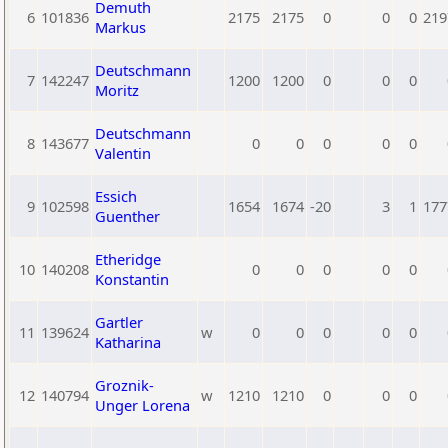
Demuth
6
101836
2175
2175
0
0
0
219
Markus
Deutschmann
7
142247
1200
1200
0
0
0
Moritz
Deutschmann
8
143677
0
0
0
0
0
Valentin
Essich
9
102598
1654
1674
-20
3
1
177
Guenther
Etheridge
10
140208
0
0
0
0
0
Konstantin
Gartler
11
139624
w
0
0
0
0
0
Katharina
Groznik-
12
140794
w
1210
1210
0
0
0
Unger Lorena