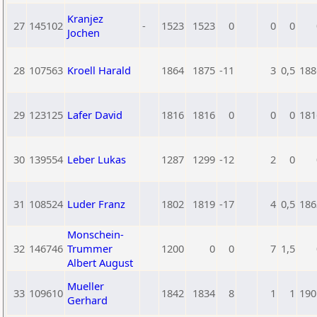
Kranjez
27
145102
-
1523
1523
0
0
0
Jochen
28
107563
Kroell Harald
1864
1875
-11
3
0,5
188
29
123125
Lafer David
1816
1816
0
0
0
181
30
139554
Leber Lukas
1287
1299
-12
2
0
31
108524
Luder Franz
1802
1819
-17
4
0,5
186
Monschein-
32
146746
Trummer
1200
0
0
7
1,5
Albert August
Mueller
33
109610
1842
1834
8
1
1
190
Gerhard