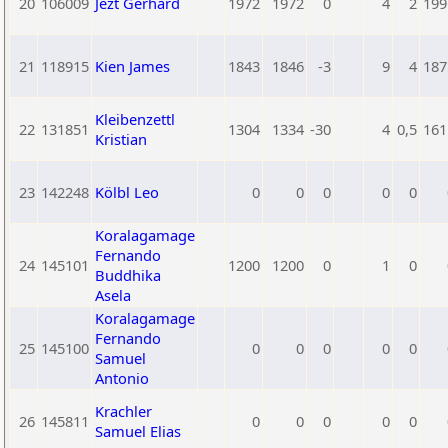
20
106009
Jezt Gerhard
1972
1972
0
4
2
199
21
118915
Kien James
1843
1846
-3
9
4
187
Kleibenzettl
22
131851
1304
1334
-30
4
0,5
161
Kristian
23
142248
Kölbl Leo
0
0
0
0
0
Koralagamage
Fernando
24
145101
1200
1200
0
1
0
Buddhika
Asela
Koralagamage
Fernando
25
145100
0
0
0
0
0
Samuel
Antonio
Krachler
26
145811
0
0
0
0
0
Samuel Elias