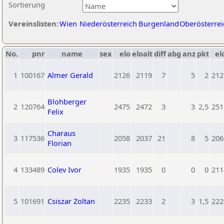
Sortierung
Vereinslisten:
Wien
Niederösterreich
Burgenland
Oberösterrei
No.
pnr
name
sex
elo
eloalt
diff
abg
anz
pkt
el
1
100167
Almer Gerald
2126
2119
7
5
2
212
Blohberger
2
120764
2475
2472
3
3
2,5
251
Felix
Charaus
3
117536
2058
2037
21
8
5
206
Florian
4
133489
Colev Ivor
1935
1935
0
0
0
211
5
101691
Csiszar Zoltan
2235
2233
2
3
1,5
222