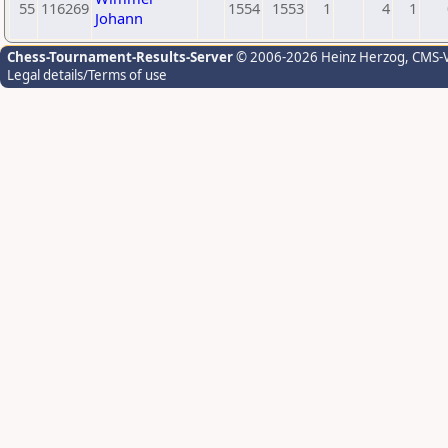
55
116269
1554
1553
1
4
1
Johann
Chess-Tournament-Results-Server
© 2006-2026 Heinz Herzog
, CMS-
Legal details/Terms of use