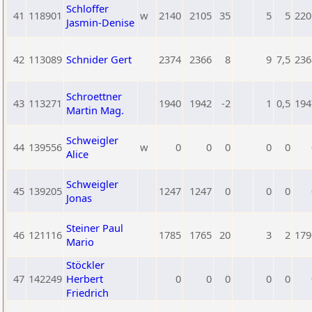
Schloffer
41
118901
w
2140
2105
35
5
5
220
Jasmin-Denise
42
113089
Schnider Gert
2374
2366
8
9
7,5
236
Schroettner
43
113271
1940
1942
-2
1
0,5
194
Martin Mag.
Schweigler
44
139556
w
0
0
0
0
0
Alice
Schweigler
45
139205
1247
1247
0
0
0
Jonas
Steiner Paul
46
121116
1785
1765
20
3
2
179
Mario
Stöckler
47
142249
Herbert
0
0
0
0
0
Friedrich