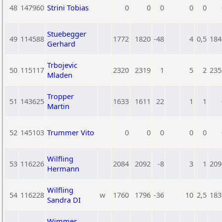
48
147960
Strini Tobias
0
0
0
0
0
Stuebegger
49
114588
1772
1820
-48
4
0,5
184
Gerhard
Trbojevic
50
115117
2320
2319
1
5
2
235
Mladen
Tropper
51
143625
1633
1611
22
1
1
Martin
52
145103
Trummer Vito
0
0
0
0
0
Wilfling
53
116226
2084
2092
-8
3
1
209
Hermann
Wilfling
54
116228
w
1760
1796
-36
10
2,5
183
Sandra DI
Wimmer