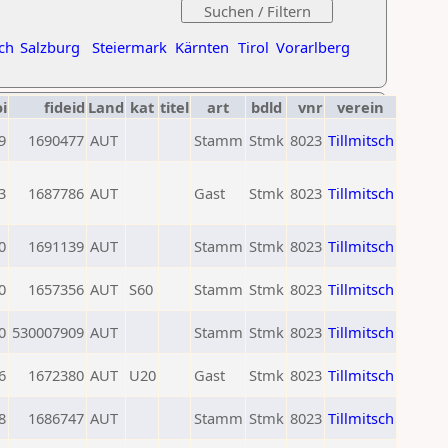
ch
Salzburg
Steiermark
Kärnten
Tirol
Vorarlberg
oi
fideid
Land
kat
titel
art
bdld
vnr
verein
9
1690477
AUT
Stamm
Stmk
8023
Tillmitsch
3
1687786
AUT
Gast
Stmk
8023
Tillmitsch
0
1691139
AUT
Stamm
Stmk
8023
Tillmitsch
0
1657356
AUT
S60
Stamm
Stmk
8023
Tillmitsch
0
530007909
AUT
Stamm
Stmk
8023
Tillmitsch
6
1672380
AUT
U20
Gast
Stmk
8023
Tillmitsch
8
1686747
AUT
Stamm
Stmk
8023
Tillmitsch