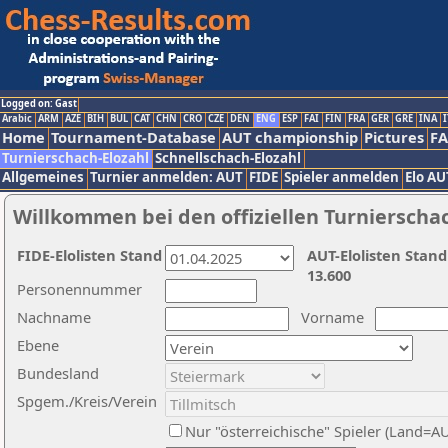
Logged on: Gast
Arabic
ARM
AZE
BIH
BUL
CAT
CHN
CRO
CZE
DEN
ENG
ESP
FAI
FIN
FRA
GER
GRE
INA
I
Home
Tournament-Database
AUT championship
Pictures
F
Turnierschach-Elozahl
Schnellschach-Elozahl
Allgemeines
Turnier anmelden: AUT
FIDE
Spieler anmelden
Elo AU
Willkommen bei den offiziellen Turnierscha
FIDE-Elolisten Stand
AUT-Elolisten Stand
13.600
Personennummer
Nachname
Vorname
Ebene
Bundesland
Spgem./Kreis/Verein
Nur "österreichische" Spieler (Land=A