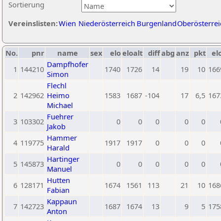
Sortierung
Vereinslisten:
Wien
Niederösterreich
Burgenland
Oberösterrei
No.
pnr
name
sex
elo
eloalt
diff
abg
anz
pkt
el
Dampfhofer
1
144210
1740
1726
14
19
10
166
Simon
Flechl
2
142962
Heimo
1583
1687
-104
17
6,5
167
Michael
Fuehrer
3
103302
0
0
0
0
0
Jakob
Hammer
4
119775
1917
1917
0
0
0
Harald
Hartinger
5
145873
0
0
0
0
0
Manuel
Hutten
6
128171
1674
1561
113
21
10
168
Fabian
Kappaun
7
142723
1687
1674
13
9
5
175
Anton