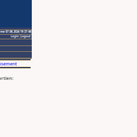
ime 07.08.2026 19:37:48
Login
Logout
artien: