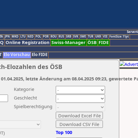
Servert
TA
JPN
MKD
LTU
NED
POL
POR
ROU
RUS
SRB
SVK
SWE
TUR
UKR
VIE
FontSize:11pt
AQ
Online Registration
Swiss-Manager
ÖSB
FIDE
T
Elo Vorschau
Elo FIDE
ch-Elozahlen des ÖSB
 01.04.2025, letzte Änderung am 08.04.2025 09:23, gewertete P
Kategorie
Geschlecht
Spielberechtigung
Top 100
UT)