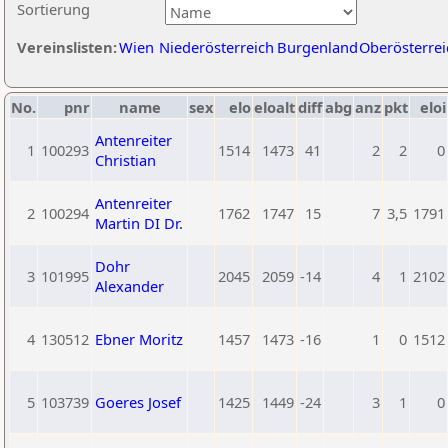
Sortierung
Vereinslisten:
Wien
Niederösterreich
Burgenland
Oberösterrei
No.
pnr
name
sex
elo
eloalt
diff
abg
anz
pkt
eloi
Antenreiter
1
100293
1514
1473
41
2
2
0
Christian
Antenreiter
2
100294
1762
1747
15
7
3,5
1791
Martin DI Dr.
Dohr
3
101995
2045
2059
-14
4
1
2102
Alexander
4
130512
Ebner Moritz
1457
1473
-16
1
0
1512
5
103739
Goeres Josef
1425
1449
-24
3
1
0