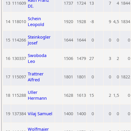
Rath Franz
13
111609
1737
1724
13
7
4
1844
DI.
Schein
14
118010
1920
1928
-8
9
4,5
1834
Leopold
Steinkogler
15
114266
1644
1644
0
0
0
0
Josef
Swoboda
16
130337
1506
1479
27
3
2
0
Leo
Trattner
17
115097
1801
1801
0
0
0
1822
Alfred
Uller
18
115288
1628
1613
15
2
1,5
0
Hermann
19
137384
Vilaj Samuel
1400
1400
0
0
0
0
Wolfmajer