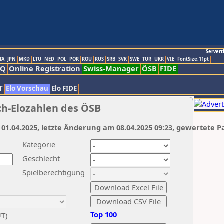
Servert
TA
JPN
MKD
LTU
NED
POL
POR
ROU
RUS
SRB
SVK
SWE
TUR
UKR
VIE
FontSize:11pt
AQ
Online Registration
Swiss-Manager
ÖSB
FIDE
T
Elo Vorschau
Elo FIDE
ch-Elozahlen des ÖSB
 01.04.2025, letzte Änderung am 08.04.2025 09:23, gewertete P
Kategorie
Geschlecht
Spielberechtigung
Top 100
UT)