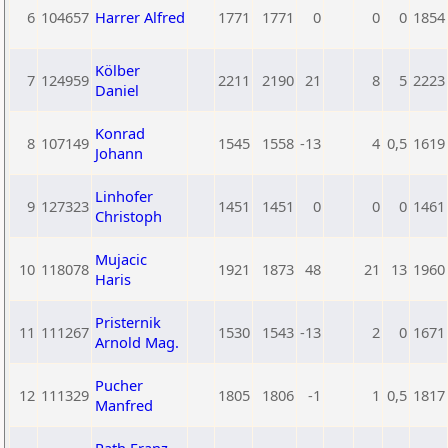
6
104657
Harrer Alfred
1771
1771
0
0
0
1854
Kölber
7
124959
2211
2190
21
8
5
2223
Daniel
Konrad
8
107149
1545
1558
-13
4
0,5
1619
Johann
Linhofer
9
127323
1451
1451
0
0
0
1461
Christoph
Mujacic
10
118078
1921
1873
48
21
13
1960
Haris
Pristernik
11
111267
1530
1543
-13
2
0
1671
Arnold Mag.
Pucher
12
111329
1805
1806
-1
1
0,5
1817
Manfred