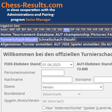
Logged on: Gast
Arabic
ARM
AZE
BIH
BUL
CAT
CHN
CRO
CZE
DEN
ENG
ESP
FAI
FIN
FRA
GER
GRE
INA
I
Home
Tournament-Database
AUT championship
Pictures
F
Turnierschach-Elozahl
Schnellschach-Elozahl
Allgemeines
Turnier anmelden: AUT
FIDE
Spieler anmelden
Elo AU
Willkommen bei den offiziellen Turnierscha
FIDE-Elolisten Stand
AUT-Elolisten Stand
13.600
Personennummer
Nachname
Vorname
Ebene
Bundesland
Spgem./Kreis/Verein
Nur "österreichische" Spieler (Land=A