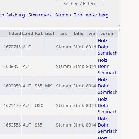
ch
Salzburg
Steiermark
Kärnten
Tirol
Vorarlberg
fideid
Land
kat
titel
art
bdld
vnr
verein
Holz
1672746
AUT
Stamm
Stmk
8014
Dohr
Semriach
Holz
1608851
AUT
Stamm
Stmk
8014
Dohr
Semriach
Holz
1602950
AUT
S65
MK
Stamm
Stmk
8014
Dohr
Semriach
Holz
1671170
AUT
U20
Stamm
Stmk
8014
Dohr
Semriach
Holz
1650556
AUT
S65
Stamm
Stmk
8014
Dohr
Semriach
Holz