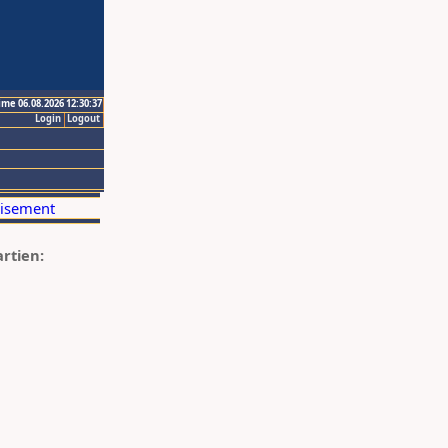
ime 06.08.2026 12:30:37
Login
Logout
artien: