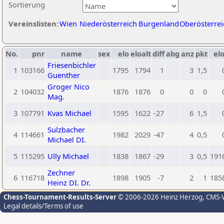
Sortierung
Vereinslisten:
Wien
Niederösterreich
Burgenland
Oberösterrei
No.
pnr
name
sex
elo
eloalt
diff
abg
anz
pkt
elo
Friesenbichler
1
103166
1795
1794
1
3
1,5
Guenther
Groger Nico
2
104032
1876
1876
0
0
0
Mag.
3
107791
Kvas Michael
1595
1622
-27
6
1,5
Sulzbacher
4
114661
1982
2029
-47
4
0,5
Michael DI.
5
115295
Ully Michael
1838
1867
-29
3
0,5
191
Zechner
6
116718
1898
1905
-7
2
1
185
Heinz DI. Dr.
Chess-Tournament-Results-Server
© 2006-2026 Heinz Herzog
, CMS-
Legal details/Terms of use