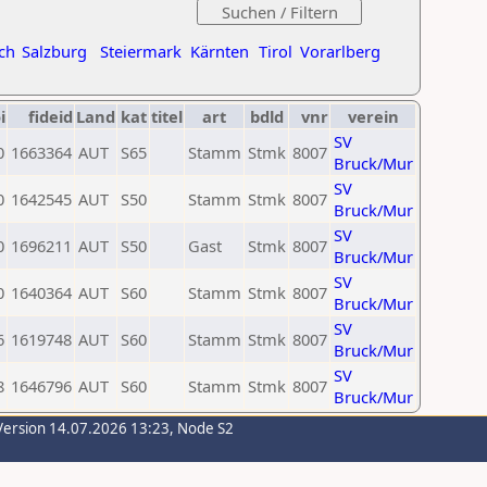
ch
Salzburg
Steiermark
Kärnten
Tirol
Vorarlberg
i
fideid
Land
kat
titel
art
bdld
vnr
verein
SV
0
1663364
AUT
S65
Stamm
Stmk
8007
Bruck/Mur
SV
0
1642545
AUT
S50
Stamm
Stmk
8007
Bruck/Mur
SV
0
1696211
AUT
S50
Gast
Stmk
8007
Bruck/Mur
SV
0
1640364
AUT
S60
Stamm
Stmk
8007
Bruck/Mur
SV
6
1619748
AUT
S60
Stamm
Stmk
8007
Bruck/Mur
SV
8
1646796
AUT
S60
Stamm
Stmk
8007
Bruck/Mur
Version 14.07.2026 13:23, Node S2