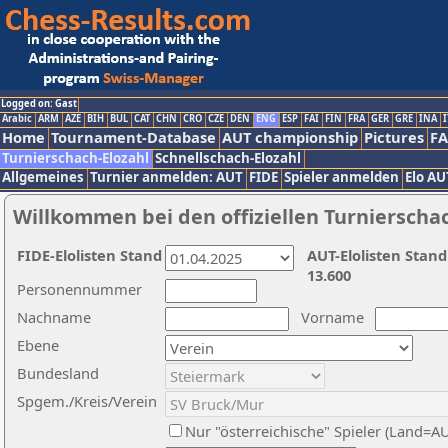
Logged on: Gast
Arabic
ARM
AZE
BIH
BUL
CAT
CHN
CRO
CZE
DEN
ENG
ESP
FAI
FIN
FRA
GER
GRE
INA
I
Home
Tournament-Database
AUT championship
Pictures
F
Turnierschach-Elozahl
Schnellschach-Elozahl
Allgemeines
Turnier anmelden: AUT
FIDE
Spieler anmelden
Elo AU
Willkommen bei den offiziellen Turnierscha
FIDE-Elolisten Stand
AUT-Elolisten Stand
13.600
Personennummer
Nachname
Vorname
Ebene
Bundesland
Spgem./Kreis/Verein
Nur "österreichische" Spieler (Land=A