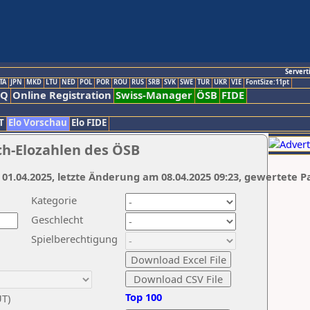
Servert
TA
JPN
MKD
LTU
NED
POL
POR
ROU
RUS
SRB
SVK
SWE
TUR
UKR
VIE
FontSize:11pt
AQ
Online Registration
Swiss-Manager
ÖSB
FIDE
T
Elo Vorschau
Elo FIDE
ch-Elozahlen des ÖSB
 01.04.2025, letzte Änderung am 08.04.2025 09:23, gewertete P
Kategorie
Geschlecht
Spielberechtigung
Top 100
UT)