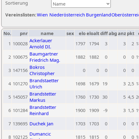
Sortierung
Vereinslisten:
Wien
Niederösterreich
Burgenland
Oberösterrei
No.
pnr
name
sex
elo
eloalt
diff
abg
anz
pkt
Ackerlauer
1
100028
1797
1794
3
3
2
1
Arnold DI.
Baumgartner
2
100675
1882
1882
0
0
0
1
Friedrich Mag.
Bokros
3
147156
0
0
0
0
0
Christopher
Brandstaetter
4
101270
1698
1679
19
3
2,5
1
Ulrich
Brandstetter
5
145057
1760
1730
30
5
4,5
2
Markus
Brandstetter
6
101284
1900
1909
-9
3
1,5
1
Reinhard
7
139695
Duchek Jan
1703
1703
0
0
0
1
Dumancic
8
102125
1815
1815
0
0
0
1