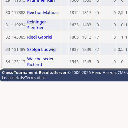
29
111315
Prummer Karl
1560
1560
0
0
0
30
117888
Reichör Mathias
1812
1817
-5
6
2,5
1
Reininger
31
119234
1433
1433
0
0
0
1
Siegfried
32
143085
Riedl Gabriel
1805
1812
-7
3
1
1
33
131489
Szolga Ludwig
1837
1839
-2
2
0,5
1
Walchetseder
34
125117
1545
1545
0
0
0
Richard
Chess-Tournament-Results-Server
© 2006-2026 Heinz Herzog
, CMS-
Legal details/Terms of use