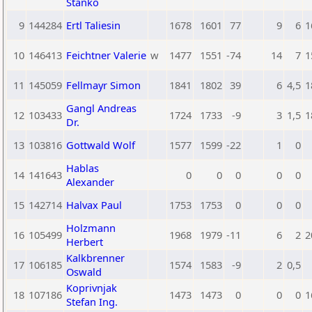
Stanko
9
144284
Ertl Taliesin
1678
1601
77
9
6
1
10
146413
Feichtner Valerie
w
1477
1551
-74
14
7
1
11
145059
Fellmayr Simon
1841
1802
39
6
4,5
1
Gangl Andreas
12
103433
1724
1733
-9
3
1,5
1
Dr.
13
103816
Gottwald Wolf
1577
1599
-22
1
0
Hablas
14
141643
0
0
0
0
0
Alexander
15
142714
Halvax Paul
1753
1753
0
0
0
Holzmann
16
105499
1968
1979
-11
6
2
2
Herbert
Kalkbrenner
17
106185
1574
1583
-9
2
0,5
Oswald
Koprivnjak
18
107186
1473
1473
0
0
0
1
Stefan Ing.