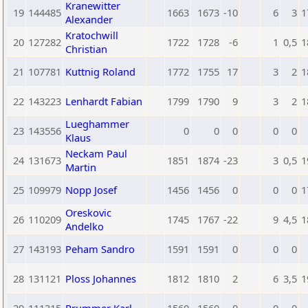
Kranewitter
19
144485
1663
1673
-10
6
3
1
Alexander
Kratochwill
20
127282
1722
1728
-6
1
0,5
1
Christian
21
107781
Kuttnig Roland
1772
1755
17
3
2
1
22
143223
Lenhardt Fabian
1799
1790
9
3
2
1
Lueghammer
23
143556
0
0
0
0
0
Klaus
Neckam Paul
24
131673
1851
1874
-23
3
0,5
1
Martin
25
109979
Nopp Josef
1456
1456
0
0
0
1
Oreskovic
26
110209
1745
1767
-22
9
4,5
1
Andelko
27
143193
Peham Sandro
1591
1591
0
0
0
28
131121
Ploss Johannes
1812
1810
2
6
3,5
1