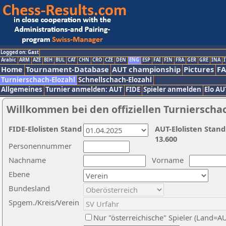
Logged on: Gast
Arabic
ARM
AZE
BIH
BUL
CAT
CHN
CRO
CZE
DEN
ENG
ESP
FAI
FIN
FRA
GER
GRE
INA
I
Home
Tournament-Database
AUT championship
Pictures
F
Turnierschach-Elozahl
Schnellschach-Elozahl
Allgemeines
Turnier anmelden: AUT
FIDE
Spieler anmelden
Elo AU
Willkommen bei den offiziellen Turnierscha
FIDE-Elolisten Stand
AUT-Elolisten Stand
13.600
Personennummer
Nachname
Vorname
Ebene
Bundesland
Spgem./Kreis/Verein
Nur "österreichische" Spieler (Land=A