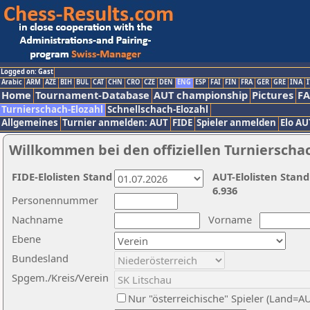
Logged on: Gast
Arabic
ARM
AZE
BIH
BUL
CAT
CHN
CRO
CZE
DEN
ENG
ESP
FAI
FIN
FRA
GER
GRE
INA
I
Home
Tournament-Database
AUT championship
Pictures
F
Turnierschach-Elozahl
Schnellschach-Elozahl
Allgemeines
Turnier anmelden: AUT
FIDE
Spieler anmelden
Elo AU
Willkommen bei den offiziellen Turnierscha
FIDE-Elolisten Stand
AUT-Elolisten Stand
6.936
Personennummer
Nachname
Vorname
Ebene
Bundesland
Spgem./Kreis/Verein
Nur "österreichische" Spieler (Land=A