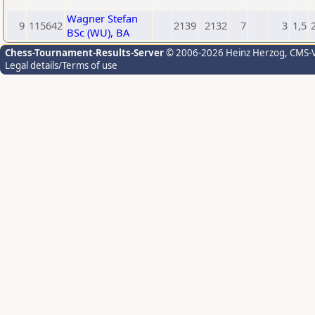
Wagner Stefan
9
115642
2139
2132
7
3
1,5
BSc (WU), BA
Chess-Tournament-Results-Server
© 2006-2026 Heinz Herzog
, CMS-
Legal details/Terms of use