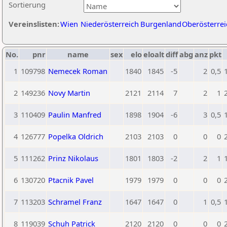
Sortierung
Vereinslisten:
Wien
Niederösterreich
Burgenland
Oberösterrei
No.
pnr
name
sex
elo
eloalt
diff
abg
anz
pkt
1
109798
Nemecek Roman
1840
1845
-5
2
0,5
2
149236
Novy Martin
2121
2114
7
2
1
3
110409
Paulin Manfred
1898
1904
-6
3
0,5
4
126777
Popelka Oldrich
2103
2103
0
0
0
5
111262
Prinz Nikolaus
1801
1803
-2
2
1
6
130720
Ptacnik Pavel
1979
1979
0
0
0
7
113203
Schramel Franz
1647
1647
0
1
0,5
8
119039
Schuh Patrick
2120
2120
0
0
0