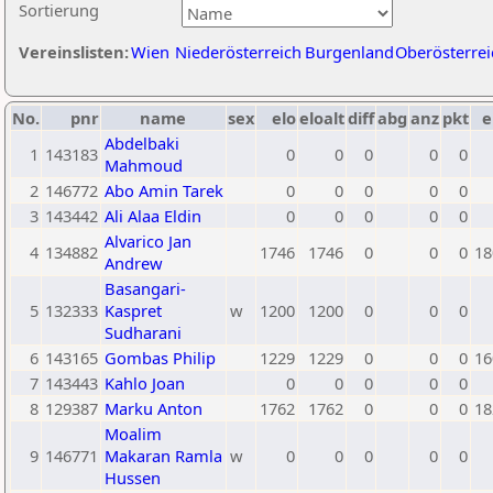
Sortierung
Vereinslisten:
Wien
Niederösterreich
Burgenland
Oberösterrei
No.
pnr
name
sex
elo
eloalt
diff
abg
anz
pkt
e
Abdelbaki
1
143183
0
0
0
0
0
Mahmoud
2
146772
Abo Amin Tarek
0
0
0
0
0
3
143442
Ali Alaa Eldin
0
0
0
0
0
Alvarico Jan
4
134882
1746
1746
0
0
0
18
Andrew
Basangari-
5
132333
Kaspret
w
1200
1200
0
0
0
Sudharani
6
143165
Gombas Philip
1229
1229
0
0
0
16
7
143443
Kahlo Joan
0
0
0
0
0
8
129387
Marku Anton
1762
1762
0
0
0
18
Moalim
9
146771
Makaran Ramla
w
0
0
0
0
0
Hussen