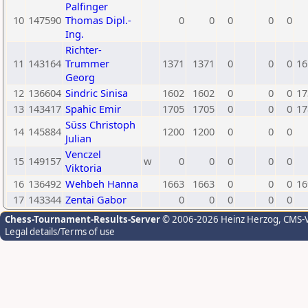
Palfinger
10
147590
Thomas Dipl.-
0
0
0
0
0
Ing.
Richter-
11
143164
Trummer
1371
1371
0
0
0
16
Georg
12
136604
Sindric Sinisa
1602
1602
0
0
0
17
13
143417
Spahic Emir
1705
1705
0
0
0
17
Süss Christoph
14
145884
1200
1200
0
0
0
Julian
Venczel
15
149157
w
0
0
0
0
0
Viktoria
16
136492
Wehbeh Hanna
1663
1663
0
0
0
16
17
143344
Zentai Gabor
0
0
0
0
0
Chess-Tournament-Results-Server
© 2006-2026 Heinz Herzog
, CMS-
Legal details/Terms of use