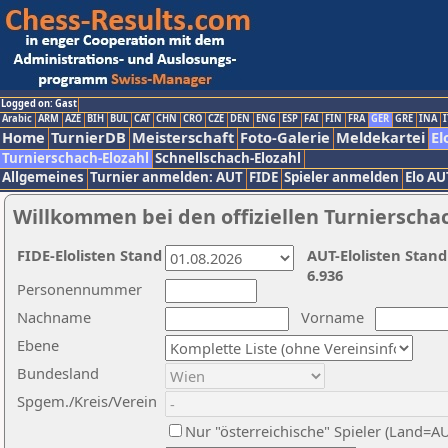
Logged on: Gast
Arabic
ARM
AZE
BIH
BUL
CAT
CHN
CRO
CZE
DEN
ENG
ESP
FAI
FIN
FRA
GER
GRE
INA
I
Home
TurnierDB
Meisterschaft
Foto-Galerie
Meldekartei
El
Turnierschach-Elozahl
Schnellschach-Elozahl
Allgemeines
Turnier anmelden: AUT
FIDE
Spieler anmelden
Elo AU
Willkommen bei den offiziellen Turnierscha
FIDE-Elolisten Stand
AUT-Elolisten Stand
6.936
Personennummer
Nachname
Vorname
Ebene
Bundesland
Spgem./Kreis/Verein
Nur "österreichische" Spieler (Land=A