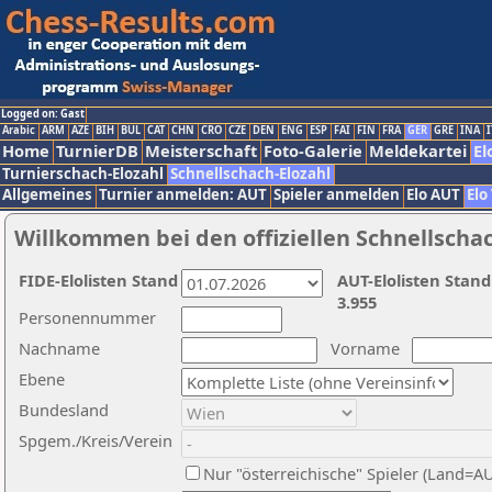
Logged on: Gast
Arabic
ARM
AZE
BIH
BUL
CAT
CHN
CRO
CZE
DEN
ENG
ESP
FAI
FIN
FRA
GER
GRE
INA
I
Home
TurnierDB
Meisterschaft
Foto-Galerie
Meldekartei
El
Turnierschach-Elozahl
Schnellschach-Elozahl
Allgemeines
Turnier anmelden: AUT
Spieler anmelden
Elo AUT
Elo
Willkommen bei den offiziellen Schnellscha
FIDE-Elolisten Stand
AUT-Elolisten Stand
3.955
Personennummer
Nachname
Vorname
Ebene
Bundesland
Spgem./Kreis/Verein
Nur "österreichische" Spieler (Land=A