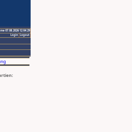
ime 07.08.2026 12:04:29
Login
Logout
artien: