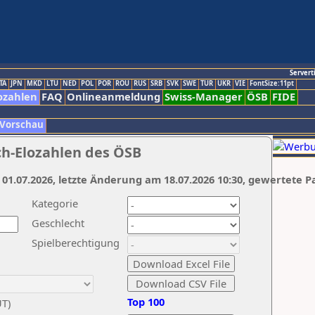
Servert
TA
JPN
MKD
LTU
NED
POL
POR
ROU
RUS
SRB
SVK
SWE
TUR
UKR
VIE
FontSize:11pt
ozahlen
FAQ
Onlineanmeldung
Swiss-Manager
ÖSB
FIDE
 Vorschau
ch-Elozahlen des ÖSB
 01.07.2026, letzte Änderung am 18.07.2026 10:30, gewertete P
Kategorie
Geschlecht
Spielberechtigung
Top 100
UT)