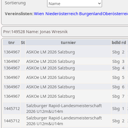
Sortierung
Vereinslisten:
Wien
Niederösterreich
Burgenland
Oberösterrei
Pnr:149528 Name: Jonas Wresnik
tnr
St
turnier
bdld
rd
1364967
ASKOe LM 2026 Salzburg
Sbg
2
1364967
ASKOe LM 2026 Salzburg
Sbg
3
1364967
ASKOe LM 2026 Salzburg
Sbg
4
1364967
ASKOe LM 2026 Salzburg
Sbg
5
1364967
ASKOe LM 2026 Salzburg
Sbg
6
1364967
ASKOe LM 2026 Salzburg
Sbg
7
Salzburger Rapid-Landesmeisterschaft
1445712
Sbg
1
2026 U12m&U14m
Salzburger Rapid-Landesmeisterschaft
1445712
Sbg
2
2026 U12m&U14m