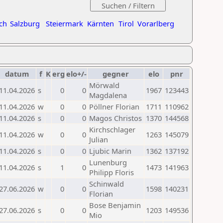
ch
Salzburg
Steiermark
Kärnten
Tirol
Vorarlberg
datum
f
K
erg
elo+/-
gegner
elo
pnr
Mörwald
11.04.2026
s
0
0
1967
123443
Magdalena
11.04.2026
w
0
0
Pöllner Florian
1711
110962
11.04.2026
s
0
0
Magos Christos
1370
144568
Kirchschlager
11.04.2026
w
0
0
1263
145079
Julian
11.04.2026
s
0
0
Ljubic Marin
1362
137192
Lunenburg
11.04.2026
s
1
0
1473
141963
Philipp Floris
Schinwald
27.06.2026
w
0
0
1598
140231
Florian
Bose Benjamin
27.06.2026
s
0
0
1203
149536
Mio