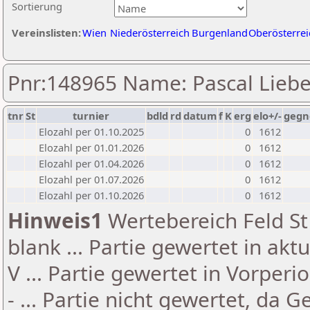
Sortierung
Vereinslisten:
Wien
Niederösterreich
Burgenland
Oberösterrei
Pnr:148965 Name: Pascal Lieb
tnr
St
turnier
bdld
rd
datum
f
K
erg
elo+/-
gegn
Elozahl per 01.10.2025
0
1612
Elozahl per 01.01.2026
0
1612
Elozahl per 01.04.2026
0
1612
Elozahl per 01.07.2026
0
1612
Elozahl per 01.10.2026
0
1612
Hinweis1
Wertebereich Feld St 
blank ... Partie gewertet in akt
V ... Partie gewertet in Vorperi
- ... Partie nicht gewertet, da 