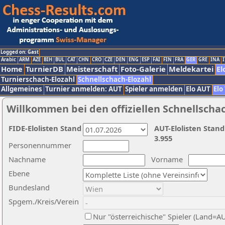
Logged on: Gast
Arabic
ARM
AZE
BIH
BUL
CAT
CHN
CRO
CZE
DEN
ENG
ESP
FAI
FIN
FRA
GER
GRE
INA
I
Home
TurnierDB
Meisterschaft
Foto-Galerie
Meldekartei
El
Turnierschach-Elozahl
Schnellschach-Elozahl
Allgemeines
Turnier anmelden: AUT
Spieler anmelden
Elo AUT
Elo
Willkommen bei den offiziellen Schnellscha
FIDE-Elolisten Stand
AUT-Elolisten Stand
3.955
Personennummer
Nachname
Vorname
Ebene
Bundesland
Spgem./Kreis/Verein
Nur "österreichische" Spieler (Land=A