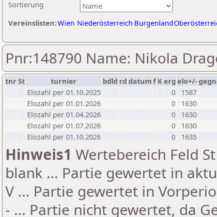
Sortierung
Vereinslisten:
Wien
Niederösterreich
Burgenland
Oberösterrei
Pnr:148790 Name: Nikola Drag
tnr
St
turnier
bdld
rd
datum
f
K
erg
elo+/-
gegn
Elozahl per 01.10.2025
0
1587
Elozahl per 01.01.2026
0
1630
Elozahl per 01.04.2026
0
1630
Elozahl per 01.07.2026
0
1630
Elozahl per 01.10.2026
0
1635
Hinweis1
Wertebereich Feld St 
blank ... Partie gewertet in akt
V ... Partie gewertet in Vorperi
- ... Partie nicht gewertet, da 