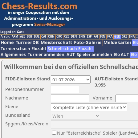
Logged on: Gast
Arabic
ARM
AZE
BIH
BUL
CAT
CHN
CRO
CZE
DEN
ENG
ESP
FAI
FIN
FRA
GER
GRE
INA
I
Home
TurnierDB
Meisterschaft
Foto-Galerie
Meldekartei
El
Turnierschach-Elozahl
Schnellschach-Elozahl
Allgemeines
Turnier anmelden: AUT
Spieler anmelden
Elo AUT
Elo
Willkommen bei den offiziellen Schnellscha
FIDE-Elolisten Stand
AUT-Elolisten Stand
3.955
Personennummer
Nachname
Vorname
Ebene
Bundesland
Spgem./Kreis/Verein
Nur "österreichische" Spieler (Land=A