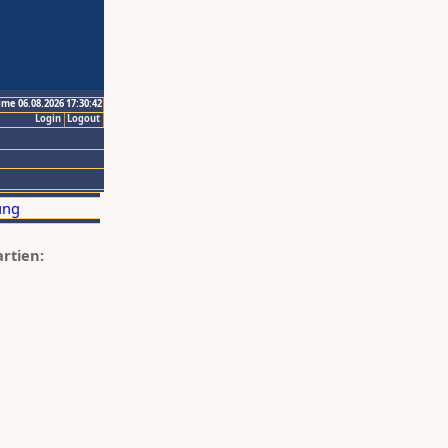
ime 06.08.2026 17:30:42
Login
Logout
artien: