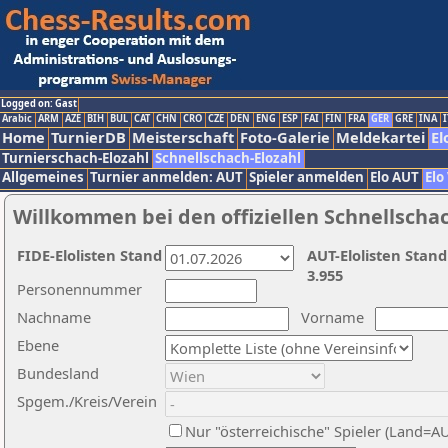
Logged on: Gast
Arabic
ARM
AZE
BIH
BUL
CAT
CHN
CRO
CZE
DEN
ENG
ESP
FAI
FIN
FRA
GER
GRE
INA
I
Home
TurnierDB
Meisterschaft
Foto-Galerie
Meldekartei
El
Turnierschach-Elozahl
Schnellschach-Elozahl
Allgemeines
Turnier anmelden: AUT
Spieler anmelden
Elo AUT
Elo
Willkommen bei den offiziellen Schnellscha
FIDE-Elolisten Stand
AUT-Elolisten Stand
3.955
Personennummer
Nachname
Vorname
Ebene
Bundesland
Spgem./Kreis/Verein
Nur "österreichische" Spieler (Land=A