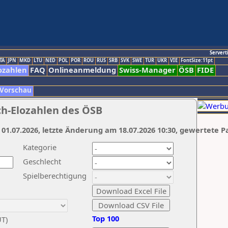
Servert
TA
JPN
MKD
LTU
NED
POL
POR
ROU
RUS
SRB
SVK
SWE
TUR
UKR
VIE
FontSize:11pt
ozahlen
FAQ
Onlineanmeldung
Swiss-Manager
ÖSB
FIDE
 Vorschau
ch-Elozahlen des ÖSB
 01.07.2026, letzte Änderung am 18.07.2026 10:30, gewertete P
Kategorie
Geschlecht
Spielberechtigung
Top 100
UT)