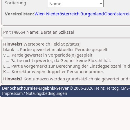
Sortierung
Vereinslisten:
Wien
Niederösterreich
Burgenland
Oberösterrei
Pnr:148664 Name: Bertalan Szikszai
Hinweis1
Wertebereich Feld St (Status)
blank ... Partie gewertet in aktueller Periode gespielt
V ... Partie gewertet in Vorperiode(n) gespielt
- ... Partie nicht gewertet, da Gegner keine Elozahl hat.
E ... Partie vorgemerkt zur Berechnung der Einstiegselozahl in
K ... Korrektur wegen doppelter Personennummer.
Hinweis2
Kontumazen werden grundsätzlich nie gewertet und sin
Der Schachturnier-Ergebnis-Server
© 2006-2026 Heinz Herzog
, CMS
Impressum / Nutzungsbedingungen