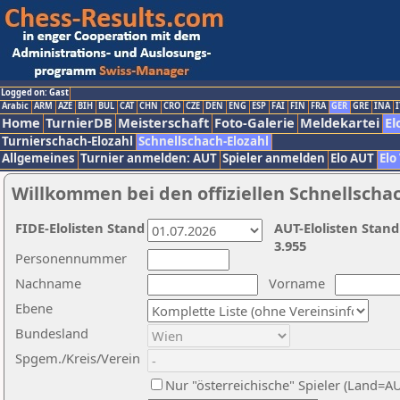
Logged on: Gast
Arabic
ARM
AZE
BIH
BUL
CAT
CHN
CRO
CZE
DEN
ENG
ESP
FAI
FIN
FRA
GER
GRE
INA
I
Home
TurnierDB
Meisterschaft
Foto-Galerie
Meldekartei
El
Turnierschach-Elozahl
Schnellschach-Elozahl
Allgemeines
Turnier anmelden: AUT
Spieler anmelden
Elo AUT
Elo
Willkommen bei den offiziellen Schnellscha
FIDE-Elolisten Stand
AUT-Elolisten Stand
3.955
Personennummer
Nachname
Vorname
Ebene
Bundesland
Spgem./Kreis/Verein
Nur "österreichische" Spieler (Land=A