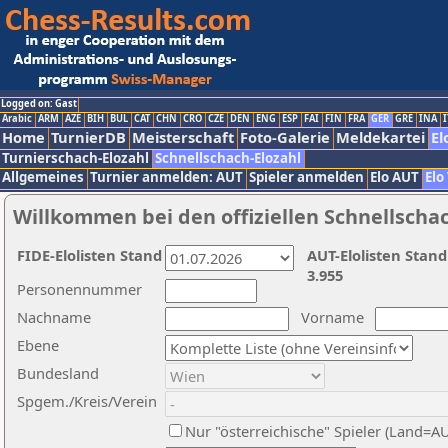
Logged on: Gast
Arabic
ARM
AZE
BIH
BUL
CAT
CHN
CRO
CZE
DEN
ENG
ESP
FAI
FIN
FRA
GER
GRE
INA
I
Home
TurnierDB
Meisterschaft
Foto-Galerie
Meldekartei
El
Turnierschach-Elozahl
Schnellschach-Elozahl
Allgemeines
Turnier anmelden: AUT
Spieler anmelden
Elo AUT
Elo
Willkommen bei den offiziellen Schnellscha
FIDE-Elolisten Stand
AUT-Elolisten Stand
3.955
Personennummer
Nachname
Vorname
Ebene
Bundesland
Spgem./Kreis/Verein
Nur "österreichische" Spieler (Land=A