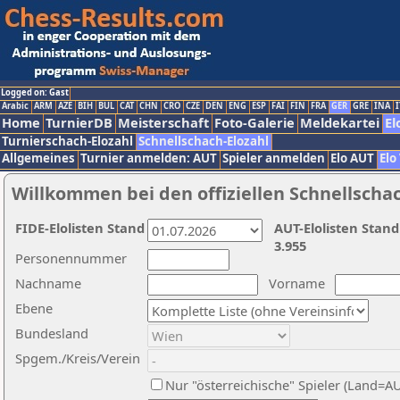
Logged on: Gast
Arabic
ARM
AZE
BIH
BUL
CAT
CHN
CRO
CZE
DEN
ENG
ESP
FAI
FIN
FRA
GER
GRE
INA
I
Home
TurnierDB
Meisterschaft
Foto-Galerie
Meldekartei
El
Turnierschach-Elozahl
Schnellschach-Elozahl
Allgemeines
Turnier anmelden: AUT
Spieler anmelden
Elo AUT
Elo
Willkommen bei den offiziellen Schnellscha
FIDE-Elolisten Stand
AUT-Elolisten Stand
3.955
Personennummer
Nachname
Vorname
Ebene
Bundesland
Spgem./Kreis/Verein
Nur "österreichische" Spieler (Land=A