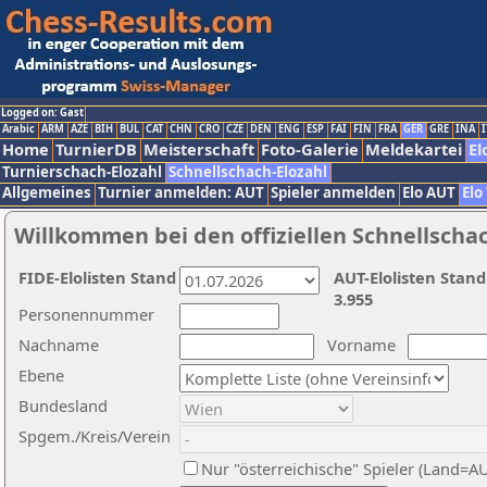
Logged on: Gast
Arabic
ARM
AZE
BIH
BUL
CAT
CHN
CRO
CZE
DEN
ENG
ESP
FAI
FIN
FRA
GER
GRE
INA
I
Home
TurnierDB
Meisterschaft
Foto-Galerie
Meldekartei
El
Turnierschach-Elozahl
Schnellschach-Elozahl
Allgemeines
Turnier anmelden: AUT
Spieler anmelden
Elo AUT
Elo
Willkommen bei den offiziellen Schnellscha
FIDE-Elolisten Stand
AUT-Elolisten Stand
3.955
Personennummer
Nachname
Vorname
Ebene
Bundesland
Spgem./Kreis/Verein
Nur "österreichische" Spieler (Land=A