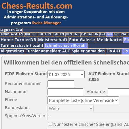
Logged on: Gast
Arabic
ARM
AZE
BIH
BUL
CAT
CHN
CRO
CZE
DEN
ENG
ESP
FAI
FIN
FRA
GER
GRE
INA
I
Home
TurnierDB
Meisterschaft
Foto-Galerie
Meldekartei
El
Turnierschach-Elozahl
Schnellschach-Elozahl
Allgemeines
Turnier anmelden: AUT
Spieler anmelden
Elo AUT
Elo
Willkommen bei den offiziellen Schnellscha
FIDE-Elolisten Stand
AUT-Elolisten Stand
3.955
Personennummer
Nachname
Vorname
Ebene
Bundesland
Spgem./Kreis/Verein
Nur "österreichische" Spieler (Land=A