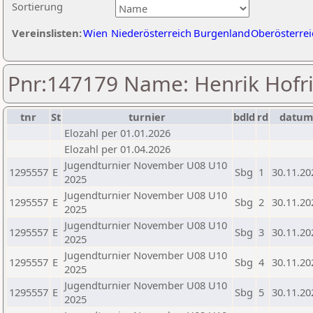
Sortierung
Vereinslisten:
Wien
Niederösterreich
Burgenland
Oberösterrei
Pnr:147179 Name: Henrik Hofri
tnr
St
turnier
bdld
rd
datu
Elozahl per 01.01.2026
Elozahl per 01.04.2026
Jugendturnier November U08 U10
1295557
E
Sbg
1
30.11.20
2025
Jugendturnier November U08 U10
1295557
E
Sbg
2
30.11.20
2025
Jugendturnier November U08 U10
1295557
E
Sbg
3
30.11.20
2025
Jugendturnier November U08 U10
1295557
E
Sbg
4
30.11.20
2025
Jugendturnier November U08 U10
1295557
E
Sbg
5
30.11.20
2025