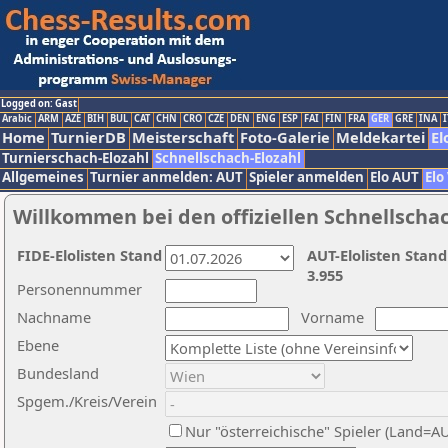
Logged on: Gast
Arabic
ARM
AZE
BIH
BUL
CAT
CHN
CRO
CZE
DEN
ENG
ESP
FAI
FIN
FRA
GER
GRE
INA
I
Home
TurnierDB
Meisterschaft
Foto-Galerie
Meldekartei
El
Turnierschach-Elozahl
Schnellschach-Elozahl
Allgemeines
Turnier anmelden: AUT
Spieler anmelden
Elo AUT
Elo
Willkommen bei den offiziellen Schnellscha
FIDE-Elolisten Stand
AUT-Elolisten Stand
3.955
Personennummer
Nachname
Vorname
Ebene
Bundesland
Spgem./Kreis/Verein
Nur "österreichische" Spieler (Land=A