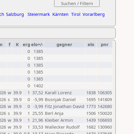
ch
Salzburg
Steiermark
Kärnten
Tirol
Vorarlberg
m
f
K
erg
elo+/-
gegner
elo
pnr
0
1385
0
1385
0
1385
0
1385
0
1385
0
1402
026
w
39.9
1
37,52
Karall Lorenz
1838
106305
026
s
39.9
0
-5,99
Bosnjak Daniel
1695
141809
026
w
39.9
0
-3,99
Fitz Jonathan David
1773
142680
026
s
39.9
1
25,55
Berl Anja
1506
150020
026
w
39.9
1
21,96
Kleiber Armin
1439
106693
026
w
39.9
1
33,53
Wallecker Rudolf
1682
130960
026
s
39.9
0,5
13,17
Haas Riccardo
1673
137648