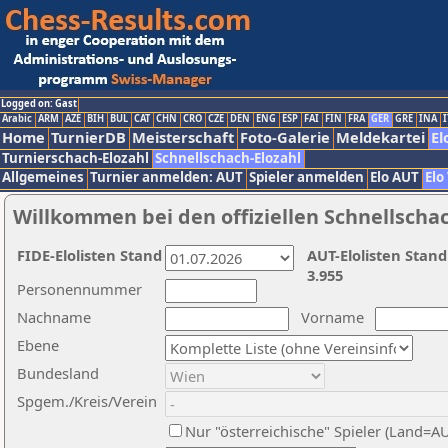
Logged on: Gast
Arabic
ARM
AZE
BIH
BUL
CAT
CHN
CRO
CZE
DEN
ENG
ESP
FAI
FIN
FRA
GER
GRE
INA
I
Home
TurnierDB
Meisterschaft
Foto-Galerie
Meldekartei
El
Turnierschach-Elozahl
Schnellschach-Elozahl
Allgemeines
Turnier anmelden: AUT
Spieler anmelden
Elo AUT
Elo
Willkommen bei den offiziellen Schnellscha
FIDE-Elolisten Stand
AUT-Elolisten Stand
3.955
Personennummer
Nachname
Vorname
Ebene
Bundesland
Spgem./Kreis/Verein
Nur "österreichische" Spieler (Land=A