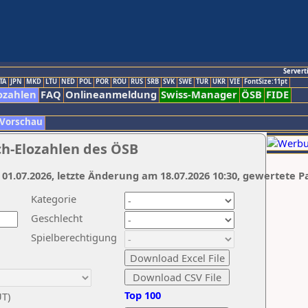
Servert
TA
JPN
MKD
LTU
NED
POL
POR
ROU
RUS
SRB
SVK
SWE
TUR
UKR
VIE
FontSize:11pt
ozahlen
FAQ
Onlineanmeldung
Swiss-Manager
ÖSB
FIDE
 Vorschau
ch-Elozahlen des ÖSB
 01.07.2026, letzte Änderung am 18.07.2026 10:30, gewertete P
Kategorie
Geschlecht
Spielberechtigung
Top 100
UT)