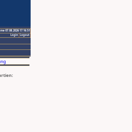
ime 07.08.2026 17:16:51
Login
Logout
artien: