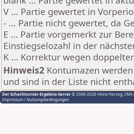
blank ... Partie gewertet in akt
V ... Partie gewertet in Vorperi
- ... Partie nicht gewertet, da 
E ... Partie vorgemerkt zur Be
Einstiegselozahl in der nächst
K ... Korrektur wegen doppelt
Hinweis2
Kontumazen werden g
und sind in der Liste nicht enth
Der Schachturnier-Ergebnis-Server
© 2006-2026 Heinz Herzog
, CMS
Impressum / Nutzungsbedingungen