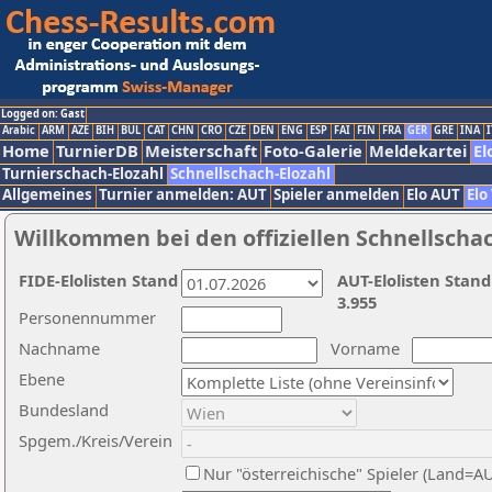
Logged on: Gast
Arabic
ARM
AZE
BIH
BUL
CAT
CHN
CRO
CZE
DEN
ENG
ESP
FAI
FIN
FRA
GER
GRE
INA
I
Home
TurnierDB
Meisterschaft
Foto-Galerie
Meldekartei
El
Turnierschach-Elozahl
Schnellschach-Elozahl
Allgemeines
Turnier anmelden: AUT
Spieler anmelden
Elo AUT
Elo
Willkommen bei den offiziellen Schnellscha
FIDE-Elolisten Stand
AUT-Elolisten Stand
3.955
Personennummer
Nachname
Vorname
Ebene
Bundesland
Spgem./Kreis/Verein
Nur "österreichische" Spieler (Land=A