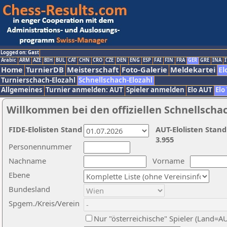
Logged on: Gast
Arabic
ARM
AZE
BIH
BUL
CAT
CHN
CRO
CZE
DEN
ENG
ESP
FAI
FIN
FRA
GER
GRE
INA
I
Home
TurnierDB
Meisterschaft
Foto-Galerie
Meldekartei
El
Turnierschach-Elozahl
Schnellschach-Elozahl
Allgemeines
Turnier anmelden: AUT
Spieler anmelden
Elo AUT
Elo
Willkommen bei den offiziellen Schnellscha
FIDE-Elolisten Stand
AUT-Elolisten Stand
3.955
Personennummer
Nachname
Vorname
Ebene
Bundesland
Spgem./Kreis/Verein
Nur "österreichische" Spieler (Land=A