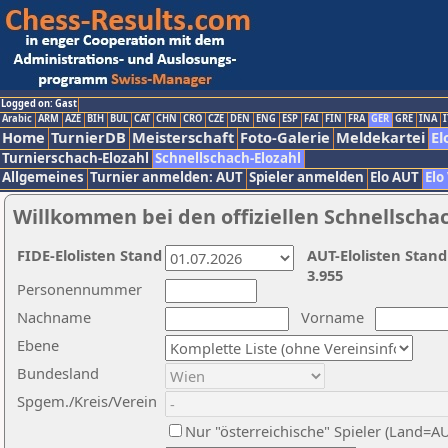
Logged on: Gast
Arabic
ARM
AZE
BIH
BUL
CAT
CHN
CRO
CZE
DEN
ENG
ESP
FAI
FIN
FRA
GER
GRE
INA
I
Home
TurnierDB
Meisterschaft
Foto-Galerie
Meldekartei
El
Turnierschach-Elozahl
Schnellschach-Elozahl
Allgemeines
Turnier anmelden: AUT
Spieler anmelden
Elo AUT
Elo
Willkommen bei den offiziellen Schnellscha
FIDE-Elolisten Stand
AUT-Elolisten Stand
3.955
Personennummer
Nachname
Vorname
Ebene
Bundesland
Spgem./Kreis/Verein
Nur "österreichische" Spieler (Land=A