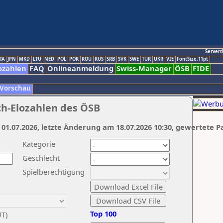
Servert
TA
JPN
MKD
LTU
NED
POL
POR
ROU
RUS
SRB
SVK
SWE
TUR
UKR
VIE
FontSize:11pt
ozahlen
FAQ
Onlineanmeldung
Swiss-Manager
ÖSB
FIDE
 Vorschau
ch-Elozahlen des ÖSB
 01.07.2026, letzte Änderung am 18.07.2026 10:30, gewertete P
Kategorie
Geschlecht
Spielberechtigung
Top 100
UT)