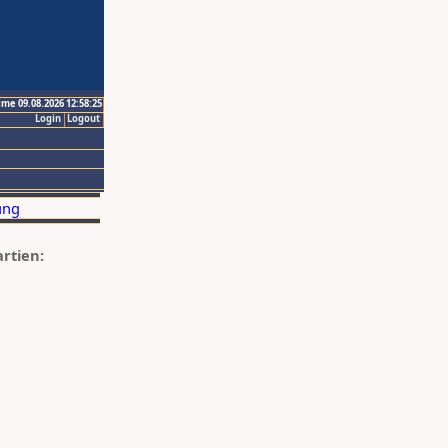
ime 09.08.2026 12:58:25
Login
Logout
artien: