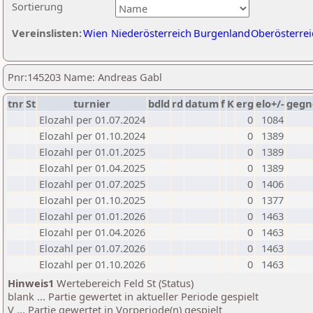
Sortierung
Vereinslisten:
Wien
Niederösterreich
Burgenland
Oberösterrei
Pnr:145203 Name: Andreas Gabl
tnr
St
turnier
bdld
rd
datum
f
K
erg
elo+/-
gegn
Elozahl per 01.07.2024
0
1084
Elozahl per 01.10.2024
0
1389
Elozahl per 01.01.2025
0
1389
Elozahl per 01.04.2025
0
1389
Elozahl per 01.07.2025
0
1406
Elozahl per 01.10.2025
0
1377
Elozahl per 01.01.2026
0
1463
Elozahl per 01.04.2026
0
1463
Elozahl per 01.07.2026
0
1463
Elozahl per 01.10.2026
0
1463
Hinweis1
Wertebereich Feld St (Status)
blank ... Partie gewertet in aktueller Periode gespielt
V ... Partie gewertet in Vorperiode(n) gespielt