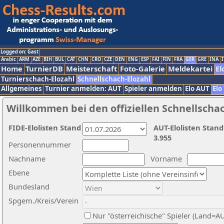
Logged on: Gast
Arabic
ARM
AZE
BIH
BUL
CAT
CHN
CRO
CZE
DEN
ENG
ESP
FAI
FIN
FRA
GER
GRE
INA
I
Home
TurnierDB
Meisterschaft
Foto-Galerie
Meldekartei
El
Turnierschach-Elozahl
Schnellschach-Elozahl
Allgemeines
Turnier anmelden: AUT
Spieler anmelden
Elo AUT
Elo
Willkommen bei den offiziellen Schnellscha
FIDE-Elolisten Stand
AUT-Elolisten Stand
3.955
Personennummer
Nachname
Vorname
Ebene
Bundesland
Spgem./Kreis/Verein
Nur "österreichische" Spieler (Land=A