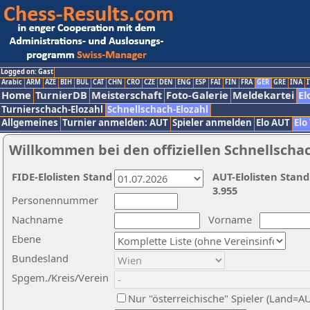
Logged on: Gast
Arabic
ARM
AZE
BIH
BUL
CAT
CHN
CRO
CZE
DEN
ENG
ESP
FAI
FIN
FRA
GER
GRE
INA
I
Home
TurnierDB
Meisterschaft
Foto-Galerie
Meldekartei
El
Turnierschach-Elozahl
Schnellschach-Elozahl
Allgemeines
Turnier anmelden: AUT
Spieler anmelden
Elo AUT
Elo
Willkommen bei den offiziellen Schnellscha
FIDE-Elolisten Stand
AUT-Elolisten Stand
3.955
Personennummer
Nachname
Vorname
Ebene
Bundesland
Spgem./Kreis/Verein
Nur "österreichische" Spieler (Land=A