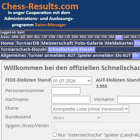
Logged on: Gast
Arabic
ARM
AZE
BIH
BUL
CAT
CHN
CRO
CZE
DEN
ENG
ESP
FAI
FIN
FRA
GER
GRE
INA
I
Home
TurnierDB
Meisterschaft
Foto-Galerie
Meldekartei
El
Turnierschach-Elozahl
Schnellschach-Elozahl
Allgemeines
Turnier anmelden: AUT
Spieler anmelden
Elo AUT
Elo
Willkommen bei den offiziellen Schnellscha
FIDE-Elolisten Stand
AUT-Elolisten Stand
3.955
Personennummer
Nachname
Vorname
Ebene
Bundesland
Spgem./Kreis/Verein
Nur "österreichische" Spieler (Land=A