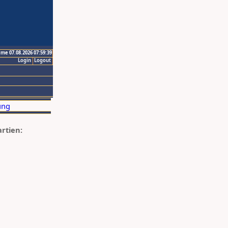
ime 07.08.2026 07:59:39
Login
Logout
artien: