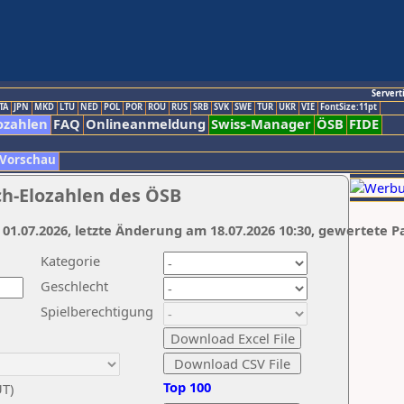
Servert
TA
JPN
MKD
LTU
NED
POL
POR
ROU
RUS
SRB
SVK
SWE
TUR
UKR
VIE
FontSize:11pt
ozahlen
FAQ
Onlineanmeldung
Swiss-Manager
ÖSB
FIDE
 Vorschau
ch-Elozahlen des ÖSB
 01.07.2026, letzte Änderung am 18.07.2026 10:30, gewertete P
Kategorie
Geschlecht
Spielberechtigung
Top 100
UT)