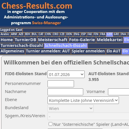
Logged on: Gast
Arabic
ARM
AZE
BIH
BUL
CAT
CHN
CRO
CZE
DEN
ENG
ESP
FAI
FIN
FRA
GER
GRE
INA
I
Home
TurnierDB
Meisterschaft
Foto-Galerie
Meldekartei
El
Turnierschach-Elozahl
Schnellschach-Elozahl
Allgemeines
Turnier anmelden: AUT
Spieler anmelden
Elo AUT
Elo
Willkommen bei den offiziellen Schnellscha
FIDE-Elolisten Stand
AUT-Elolisten Stand
3.955
Personennummer
Nachname
Vorname
Ebene
Bundesland
Spgem./Kreis/Verein
Nur "österreichische" Spieler (Land=A