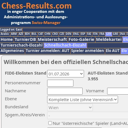
Logged on: Gast
Arabic
ARM
AZE
BIH
BUL
CAT
CHN
CRO
CZE
DEN
ENG
ESP
FAI
FIN
FRA
GER
GRE
INA
I
Home
TurnierDB
Meisterschaft
Foto-Galerie
Meldekartei
El
Turnierschach-Elozahl
Schnellschach-Elozahl
Allgemeines
Turnier anmelden: AUT
Spieler anmelden
Elo AUT
Elo
Willkommen bei den offiziellen Schnellscha
FIDE-Elolisten Stand
AUT-Elolisten Stand
3.955
Personennummer
Nachname
Vorname
Ebene
Bundesland
Spgem./Kreis/Verein
Nur "österreichische" Spieler (Land=A